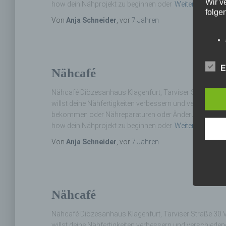
Wir v
how dein Nähprojekt zu beginnen oder
Weiterlesen…
folge
Von
Anja Schneider
, vor
7 Jahren
E
Nähcafé
Nähcafé Diözesanhaus Klagenfurt, Tarviser Straße 30 V
willst deine Nähfertigkeiten verbessern und verschiede
bekommen oder Nähreparaturen oder Änderungsarbeiten
how dein Nähprojekt zu beginnen oder
Weiterlesen…
Von
Anja Schneider
, vor
7 Jahren
Nähcafé
Nähcafé Diözesanhaus Klagenfurt, Tarviser Straße 30 V
willst deine Nähfertigkeiten verbessern und verschiede