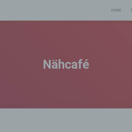
HOME
Nähcafé