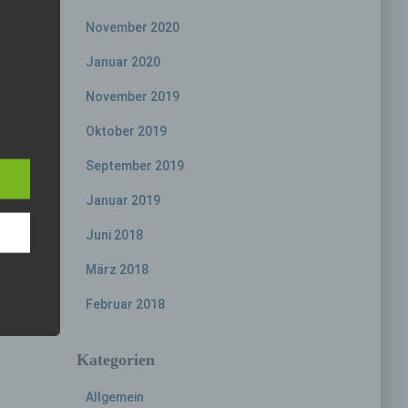
November 2020
Januar 2020
November 2019
eine
e
den
Oktober 2019
rliche
s
September 2019
Januar 2019
 zu
r
Juni 2018
lichen
März 2018
Februar 2018
Kategorien
 die
Allgemein