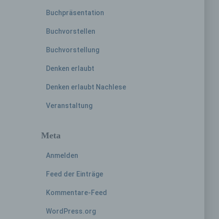
Buchpräsentation
Buchvorstellen
Buchvorstellung
hren
Denken erlaubt
en,
Denken erlaubt Nachlese
die
Veranstaltung
oder
tung.
Meta
Anmelden
Feed der Einträge
er
Kommentare-Feed
ung
WordPress.org