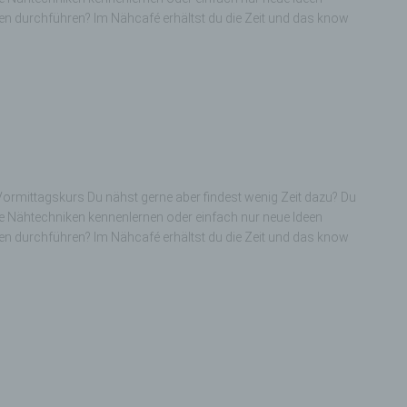
Verarbeitung Verantwortlichen verarbeitet werden.
 durchführen? Im Nähcafé erhältst du die Zeit und das know
c) Verarbeitung
Verarbeitung ist jeder mit oder ohne Hilfe automatisierter Verfa
ausgeführte Vorgang oder jede solche Vorgangsreihe im
Zusammenhang mit personenbezogenen Daten wie das Erheb
das Erfassen, die Organisation, das Ordnen, die Speicherung, 
Anpassung oder Veränderung, das Auslesen, das Abfragen, die
ormittagskurs Du nähst gerne aber findest wenig Zeit dazu? Du
Verwendung, die Offenlegung durch Übermittlung, Verbreitung 
ne Nähtechniken kennenlernen oder einfach nur neue Ideen
eine andere Form der Bereitstellung, den Abgleich oder die
 durchführen? Im Nähcafé erhältst du die Zeit und das know
Verknüpfung, die Einschränkung, das Löschen oder die Vernich
d) Einschränkung der Verarbeitung
Einschränkung der Verarbeitung ist die Markierung gespeichert
personenbezogener Daten mit dem Ziel, ihre künftige Verarbeit
einzuschränken.