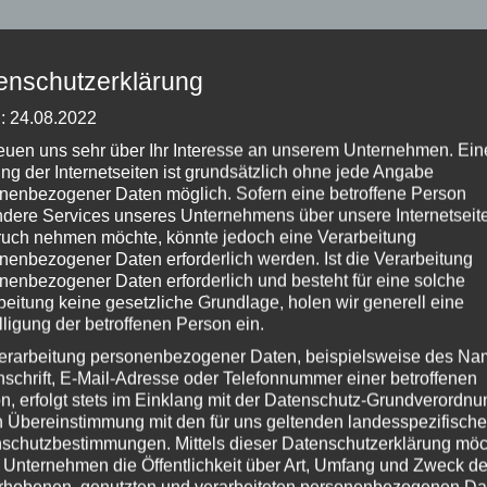
enschutzerklärung
: 24.08.2022
achmittagskurs Du nähst gerne aber findest wenig Zeit dazu? Du
ne Nähtechniken kennenlernen oder einfach nur neue Ideen
reuen uns sehr über Ihr Interesse an unserem Unternehmen. Ein
ng der Internetseiten ist grundsätzlich ohne jede Angabe
 durchführen? Im Nähcafé erhältst du die Zeit und das know
nenbezogener Daten möglich. Sofern eine betroffene Person
dere Services unseres Unternehmens über unsere Internetseite
uch nehmen möchte, könnte jedoch eine Verarbeitung
nenbezogener Daten erforderlich werden. Ist die Verarbeitung
nenbezogener Daten erforderlich und besteht für eine solche
beitung keine gesetzliche Grundlage, holen wir generell eine
lligung der betroffenen Person ein.
erarbeitung personenbezogener Daten, beispielsweise des Na
nschrift, E-Mail-Adresse oder Telefonnummer einer betroffenen
achmittagskurs Du nähst gerne aber findest wenig Zeit dazu? Du
n, erfolgt stets im Einklang mit der Datenschutz-Grundverordnu
ne Nähtechniken kennenlernen oder einfach nur neue Ideen
n Übereinstimmung mit den für uns geltenden landesspezifisch
 durchführen? Im Nähcafé erhältst du die Zeit und das know
schutzbestimmungen. Mittels dieser Datenschutzerklärung mö
 Unternehmen die Öffentlichkeit über Art, Umfang und Zweck de
rhobenen, genutzten und verarbeiteten personenbezogenen Da