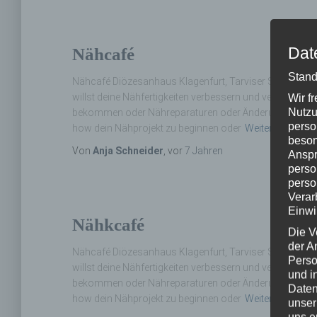
Dat
Nähcafé
Stand
Nähcafé Diözesanhaus Klagenfurt, Tarviser Straße 30 N
willst deine Nähfertigkeiten verbessern und verschiede
Wir f
Nutzu
bekommen oder Nähreparaturen oder Änderungsarbeiten
perso
how dein Nähprojekt zu beginnen oder
Weiterlesen…
beson
Von
Anja Schneider
, vor
7 Jahren
Anspr
perso
perso
Verar
Einwi
Nähkcafé
Die V
der A
Nähcafé Diözesanhaus Klagenfurt, Tarviser Straße 30 N
Perso
willst deine Nähfertigkeiten verbessern und verschiede
und i
bekommen oder Nähreparaturen oder Änderungsarbeiten
Daten
how dein Nähprojekt zu beginnen oder
Weiterlesen…
unser
uns e