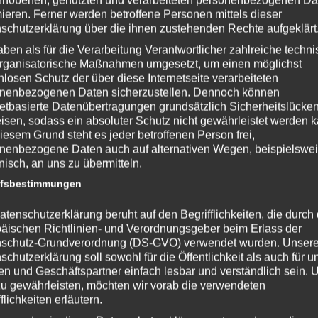
mieren. Ferner werden betroffene Personen mittels dieser
schutzerklärung über die ihnen zustehenden Rechte aufgeklärt
aben als für die Verarbeitung Verantwortlicher zahlreiche techn
rganisatorische Maßnahmen umgesetzt, um einen möglichst
nlosen Schutz der über diese Internetseite verarbeiteten
nenbezogenen Daten sicherzustellen. Dennoch können
achmittagskurs Du nähst gerne aber findest wenig Zeit dazu? Du
netbasierte Datenübertragungen grundsätzlich Sicherheitslücke
isen, sodass ein absoluter Schutz nicht gewährleistet werden k
ne Nähtechniken kennenlernen oder einfach nur neue Ideen
iesem Grund steht es jeder betroffenen Person frei,
 durchführen? Im Nähcafé erhältst du die Zeit und das know
nenbezogene Daten auch auf alternativen Wegen, beispielswe
onisch, an uns zu übermitteln.
ffsbestimmungen
atenschutzerklärung beruht auf den Begrifflichkeiten, die durch
äischen Richtlinien- und Verordnungsgeber beim Erlass der
schutz-Grundverordnung (DS-GVO) verwendet wurden. Unser
schutzerklärung soll sowohl für die Öffentlichkeit als auch für u
n und Geschäftspartner einfach lesbar und verständlich sein.
ormittagskurs Du nähst gerne aber findest wenig Zeit dazu? Du
zu gewährleisten, möchten wir vorab die verwendeten
ne Nähtechniken kennenlernen oder einfach nur neue Ideen
flichkeiten erläutern.
 durchführen? Im Nähcafé erhältst du die Zeit und das know