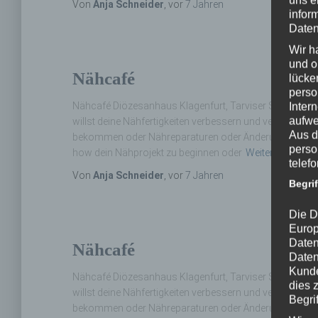
Von
Anja Schneider
, vor
7 Jahren
infor
Daten
Wir h
und o
Nähcafé
lücke
perso
Nähcafé Diözesanhaus Klagenfurt, Tarviser Straße 30 N
Inter
aufwe
willst deine Nähfertigkeiten verbessern und verschiede
Aus d
bekommen oder Nähreparaturen oder Änderungsarbeiten
perso
how dein Nähprojekt zu beginnen oder
Weiterlesen…
telef
Von
Anja Schneider
, vor
7 Jahren
Begri
Die D
Europ
Daten
Nähcafé
Daten
Kunde
Nähcafé Diözesanhaus Klagenfurt, Tarviser Straße 30 V
dies 
willst deine Nähfertigkeiten verbessern und verschiede
Begrif
bekommen oder Nähreparaturen oder Änderungsarbeiten