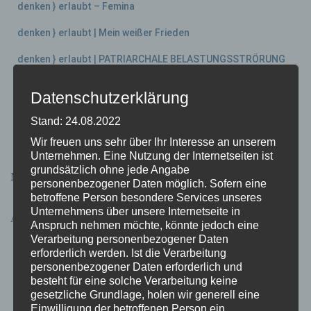
denken } erlaubt – Femina
denken } erlaubt | Mein weißer Frieden
denken } erlaubt | PATRIARCHALE BELASTUNGSSTRÖRUNG
denken } erlaubt | EINE FRAGE DER CHEMIE
Datenschutzerklärung
denken } erlaubt | Das Glücksdiktat und wie es unser Leben
Stand: 24.08.2022
beherrscht
Wir freuen uns sehr über Ihr Interesse an unserem
Unternehmen. Eine Nutzung der Internetseiten ist
grundsätzlich ohne jede Angabe
Neueste Kommentare
personenbezogener Daten möglich. Sofern eine
betroffene Person besondere Services unseres
Unternehmens über unsere Internetseite in
Archive
Anspruch nehmen möchte, könnte jedoch eine
Verarbeitung personenbezogener Daten
November 2024
erforderlich werden. Ist die Verarbeitung
personenbezogener Daten erforderlich und
Juni 2023
besteht für eine solche Verarbeitung keine
gesetzliche Grundlage, holen wir generell eine
Mai 2023
Einwilligung der betroffenen Person ein.