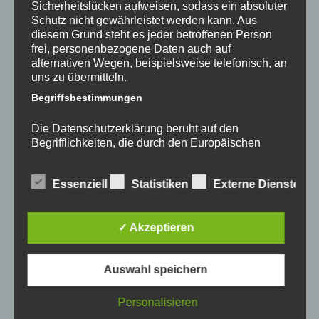
Sicherheitslücken aufweisen, sodass ein absoluter
Schutz nicht gewährleistet werden kann. Aus
Januar 2022
diesem Grund steht es jeder betroffenen Person
November 2021
frei, personenbezogene Daten auch auf
alternativen Wegen, beispielsweise telefonisch, an
Oktober 2021
uns zu übermitteln.
Begriffsbestimmungen
September 2021
Die Datenschutzerklärung beruht auf den
August 2021
Begrifflichkeiten, die durch den Europäischen
Juli 2021
Richtlinien- und Verordnungsgeber beim Erlass
der Datenschutz-Grundverordnung (DS-GVO)
Juni 2021
Essenziell
Statistiken
Externe Dienste
verwendet wurden. Unsere Datenschutzerklärung
soll sowohl für die Öffentlichkeit als auch für
Mai 2021
unsere Kunden und Geschäftspartner einfach
✓ Akzeptieren
lesbar und verständlich sein. Um dies zu
Dezember 2020
gewährleisten, möchten wir vorab die verwendeten
Begrifflichkeiten erläutern.
November 2020
Auswahl speichern
Wir verwenden in dieser Datenschutzerklärung
Januar 2020
unter anderem die folgenden Begriffe:
Personalisieren
November 2019