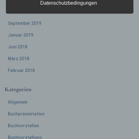
Datenschutzbedingungen
a) personenbezogene Daten
Oktober 2019
Personenbezogene Daten sind alle
September 2019
Informationen, die sich auf eine identifizierte
oder identifizierbare natürliche Person (im
Januar 2019
Folgenden „betroffene Person") beziehen.
Als identifizierbar wird eine natürliche
Juni 2018
Person angesehen, die direkt oder indirekt,
insbesondere mittels Zuordnung zu einer
März 2018
Kennung wie einem Namen, zu einer
Kennnummer, zu Standortdaten, zu einer
Februar 2018
Online-Kennung oder zu einem oder
mehreren besonderen Merkmalen, die
Ausdruck der physischen, physiologischen,
Kategorien
genetischen, psychischen, wirtschaftlichen,
kulturellen oder sozialen Identität dieser
Allgemein
natürlichen Person sind, identifiziert werden
kann.
Buchpräsentation
Buchvorstellen
b) betroffene Person
Buchvorstellung