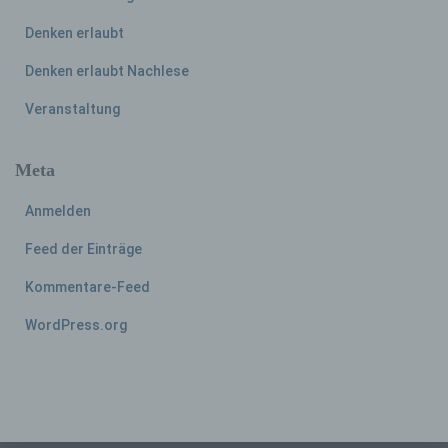
Betroffene Person ist jede identifizierte oder
Denken erlaubt
identifizierbare natürliche Person, deren
personenbezogene Daten von dem für die
Denken erlaubt Nachlese
Verarbeitung Verantwortlichen verarbeitet
werden.
Veranstaltung
Meta
c) Verarbeitung
Anmelden
Verarbeitung ist jeder mit oder ohne Hilfe
automatisierter Verfahren ausgeführte
Feed der Einträge
Vorgang oder jede solche Vorgangsreihe im
Zusammenhang mit personenbezogenen
Kommentare-Feed
Daten wie das Erheben, das Erfassen, die
Organisation, das Ordnen, die Speicherung,
WordPress.org
die Anpassung oder Veränderung, das
Auslesen, das Abfragen, die Verwendung,
die Offenlegung durch Übermittlung,
Verbreitung oder eine andere Form der
Bereitstellung, den Abgleich oder die
Verknüpfung, die Einschränkung, das