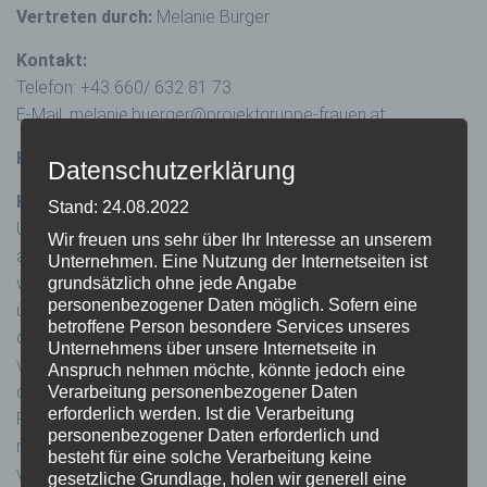
Vertreten durch:
Melanie Bürger
Kontakt:
Telefon: +43 660/ 632 81 73
E-Mail:
melanie.buerger
@
projektgruppe-frauen.at
Haftungsausschluss
Datenschutzerklärung
Haftung für Links:
Stand: 24.08.2022
Unser Angebot enthält Links zu externen Webseiten Dritter,
Wir freuen uns sehr über Ihr Interesse an unserem
auf deren Inhalte wir keinen Einfluss haben. Deshalb können
Unternehmen. Eine Nutzung der Internetseiten ist
wir für diese fremden Inhalte auch keine Gewähr
grundsätzlich ohne jede Angabe
personenbezogener Daten möglich. Sofern eine
übernehmen. Für die Inhalte der verlinkten Seiten ist stets
betroffene Person besondere Services unseres
der jeweilige Anbieter oder Betreiber der Seiten
Unternehmens über unsere Internetseite in
verantwortlich. Die verlinkten Seiten wurden zum Zeitpunkt
Anspruch nehmen möchte, könnte jedoch eine
der Verlinkung auf mögliche Rechtsverstöße überprüft.
Verarbeitung personenbezogener Daten
erforderlich werden. Ist die Verarbeitung
Rechtswidrige Inhalte waren zum Zeitpunkt der Verlinkung
personenbezogener Daten erforderlich und
nicht erkennbar. Eine permanente inhaltliche Kontrolle der
besteht für eine solche Verarbeitung keine
verlinkten Seiten ist jedoch ohne konkrete Anhaltspunkte
gesetzliche Grundlage, holen wir generell eine