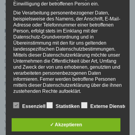
einer Rechtsverletzung nicht zumutbar. Bei Bekanntwerden
Einwilligung der betroffenen Person ein.
von Rechtsverletzungen werden wir derartige Links
Die Verarbeitung personenbezogener Daten,
umgehend entfernen.
beispielsweise des Namens, der Anschrift, E-Mail-
Adresse oder Telefonnummer einer betroffenen
Haftung für Inhalt:
Person, erfolgt stets im Einklang mit der
Datenschutz-Grundverordnung und in
Die Inhalte unserer Seiten wurden mit größter Sorgfalt
Übereinstimmung mit den für uns geltenden
erstellt. Für die Richtigkeit, Vollständigkeit und Aktualität der
landesspezifischen Datenschutzbestimmungen.
Inhalte können wir jedoch keine Gewähr übernehmen. Als
Mittels dieser Datenschutzerklärung möchte unser
Diensteanbieter sind wir gemäß § 25 Absatz 1
Unternehmen die Öffentlichkeit über Art, Umfang
und Zweck der von uns erhobenen, genutzten und
Mediengesetz für eigene Inhalte auf diesen Seiten nach den
verarbeiteten personenbezogenen Daten
allgemeinen Gesetzen verantwortlich. Nach § 25
informieren. Ferner werden betroffene Personen
Mediengesetz sind wir als Diensteanbieter jedoch nicht
mittels dieser Datenschutzerklärung über die ihnen
verpflichtet, übermittelte oder gespeicherte fremde
zustehenden Rechte aufgeklärt.
Informationen zu überwachen oder nach Umständen zu
Wir haben als für die Verarbeitung Verantwortlicher
forschen, die auf eine rechtswidrige Tätigkeit hinweisen.
zahlreiche technische und organisatorische
Essenziell
Statistiken
Externe Dienste
Maßnahmen umgesetzt, um einen möglichst
Verpflichtungen zur Entfernung oder Sperrung der Nutzung
lückenlosen Schutz der über diese Internetseite
von Informationen nach den allgemeinen Gesetzen bleiben
verarbeiteten personenbezogenen Daten
✓ Akzeptieren
hiervon unberührt. Eine diesbezügliche Haftung ist jedoch
sicherzustellen. Dennoch können Internetbasierte