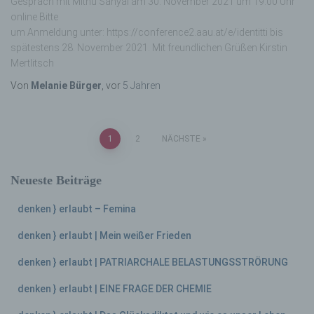
Gespräch mit Mithu Sanyal am 30. November 2021 um 19:00 Uhr
Sind die Zwecke und Mittel dieser
online Bitte
Verarbeitung durch das Unionsrecht oder
um Anmeldung unter: https://conference2.aau.at/e/identitti bis
das Recht der Mitgliedstaaten vorgegeben,
spätestens 28. November 2021. Mit freundlichen Grüßen Kirstin
so kann der Verantwortliche
Mertlitsch
beziehungsweise können die bestimmten
Kriterien seiner Benennung nach dem
Von
Melanie Bürger
, vor
5 Jahren
Unionsrecht oder dem Recht der
Mitgliedstaaten vorgesehen werden.
Beitrags-
1
2
NÄCHSTE
h) Auftragsverarbeiter
Navigation
Neueste Beiträge
Auftragsverarbeiter ist eine natürliche oder
juristische Person, Behörde, Einrichtung
denken } erlaubt – Femina
oder andere Stelle, die personenbezogene
Daten im Auftrag des Verantwortlichen
denken } erlaubt | Mein weißer Frieden
verarbeitet.
denken } erlaubt | PATRIARCHALE BELASTUNGSSTRÖRUNG
denken } erlaubt | EINE FRAGE DER CHEMIE
i) Empfänger