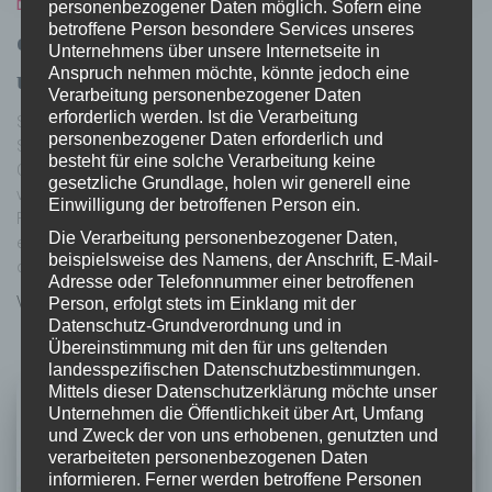
DENKEN ERLAUBT
personenbezogener Daten möglich. Sofern eine
betroffene Person besondere Services unseres
denken } erlaubt | Das Glücksdiktat
Unternehmens über unsere Internetseite in
Anspruch nehmen möchte, könnte jedoch eine
und wie es unser Leben beherrscht
Verarbeitung personenbezogener Daten
erforderlich werden. Ist die Verarbeitung
Sehr geehrte Damen und Herren, Stadträtin Mag.a Corinna
personenbezogener Daten erforderlich und
Smrecnik und das Büro für Frauen, Chancengleichheit und
besteht für eine solche Verarbeitung keine
Generationen der Landeshauptstadt Klagenfurt laden im Namen
gesetzliche Grundlage, holen wir generell eine
von Bürgermeister Christian Scheider und in Kooperation mit der
Einwilligung der betroffenen Person ein.
Frauenplattform Klagenfurt herzlich ein! Anmeldung ist unbedingt
Die Verarbeitung personenbezogener Daten,
erforderlich: 0463 537 4656
beispielsweise des Namens, der Anschrift, E-Mail-
oder frauen.chancengleichheit.generationen@klagenfurt.at
Adresse oder Telefonnummer einer betroffenen
Von
Melanie Bürger
, vor
3 Jahren
Person, erfolgt stets im Einklang mit der
Datenschutz-Grundverordnung und in
Übereinstimmung mit den für uns geltenden
landesspezifischen Datenschutzbestimmungen.
Mittels dieser Datenschutzerklärung möchte unser
Unternehmen die Öffentlichkeit über Art, Umfang
und Zweck der von uns erhobenen, genutzten und
verarbeiteten personenbezogenen Daten
informieren. Ferner werden betroffene Personen