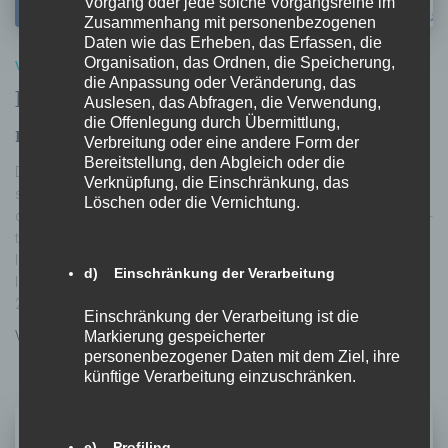
Vorgang oder jede solche Vorgangsreihe im
Zusammenhang mit personenbezogenen
Daten wie das Erheben, das Erfassen, die
Organisation, das Ordnen, die Speicherung,
VERANSTALTUNG
die Anpassung oder Veränderung, das
New Voices Symposium | Ist Gewalt
Auslesen, das Abfragen, die Verwendung,
die Offenlegung durch Übermittlung,
männlich?
Verbreitung oder eine andere Form der
Bereitstellung, den Abgleich oder die
Die Initiative New Voices (auf Deutsch: Neue Stimmen) fördert Ge-
Verknüpfung, die Einschränkung, das
schlechterparität und Vielfalt und bemüht sich um eine Steigerung
Löschen oder die Vernichtung.
der Anzahl von Frauen, jungen Erwachsenen und unterrepräsentier-
ten Bevölkerungsschichten innerhalb von LIONS Clubs
International. www.weserve.org/de/newvoices/ Nähere
d) Einschränkung der Verarbeitung
Informationen finden Sie hier: Einladung_NewVoices-Symposium-
2022-digital
Einschränkung der Verarbeitung ist die
Von
Melanie Bürger
, vor
4 Jahren
Markierung gespeicherter
personenbezogener Daten mit dem Ziel, ihre
künftige Verarbeitung einzuschränken.
e) Profiling