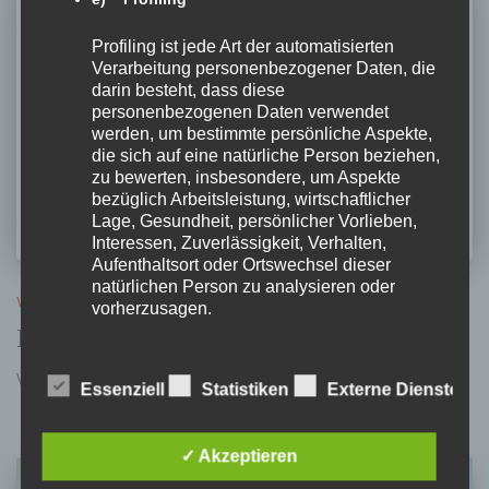
Profiling ist jede Art der automatisierten
Verarbeitung personenbezogener Daten, die
darin besteht, dass diese
personenbezogenen Daten verwendet
werden, um bestimmte persönliche Aspekte,
die sich auf eine natürliche Person beziehen,
zu bewerten, insbesondere, um Aspekte
bezüglich Arbeitsleistung, wirtschaftlicher
Lage, Gesundheit, persönlicher Vorlieben,
Interessen, Zuverlässigkeit, Verhalten,
Aufenthaltsort oder Ortswechsel dieser
natürlichen Person zu analysieren oder
VERANSTALTUNG
vorherzusagen.
INA LOITZL „CUTOUT MONKEY“
Von
Melanie Bürger
, vor
5 Jahren
f) Pseudonymisierung
Essenziell
Statistiken
Externe Dienste
Pseudonymisierung ist die Verarbeitung
personenbezogener Daten in einer Weise,
✓ Akzeptieren
auf welche die personenbezogenen Daten