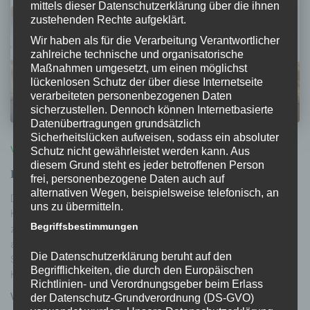
mittels dieser Datenschutzerklärung über die ihnen
zustehenden Rechte aufgeklärt.
Wir haben als für die Verarbeitung Verantwortlicher
zahlreiche technische und organisatorische
Maßnahmen umgesetzt, um einen möglichst
lückenlosen Schutz der über diese Internetseite
verarbeiteten personenbezogenen Daten
sicherzustellen. Dennoch können Internetbasierte
Datenübertragungen grundsätzlich
Sicherheitslücken aufweisen, sodass ein absoluter
VERANSTALTUNG
Schutz nicht gewährleistet werden kann. Aus
diesem Grund steht es jeder betroffenen Person
monstramus – wir zeigen
frei, personenbezogene Daten auch auf
alternativen Wegen, beispielsweise telefonisch, an
Die Ausstellung in der Burgkapelle im Museum Moderner Kunst
uns zu übermitteln.
Kärnten mit der multimediale Textilinstallation „monstramus – wir
Begriffsbestimmungen
zeigen“ wird feierlich und ganz besonders* eröffnet. Ich, und wir
alle, würden uns sehr freuen, wenn viele Teil davon sind! Am
Die Datenschutzerklärung beruht auf den
Samstag 18.3. um 10 Uhr – Treffpunkt am Domplatz in Klagenfurt
Begrifflichkeiten, die durch den Europäischen
KUNSTPROZESSION
Weiterlesen…
Richtlinien- und Verordnungsgeber beim Erlass
Von
Melanie Bürger
, vor
3 Jahren
der Datenschutz-Grundverordnung (DS-GVO)