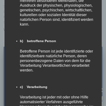
mehreren besonderen Merkmalen, die
Ausdruck der physischen, physiologischen,
Stadträtin Mag.a Corinna Smrecnik und das Büro für Frauen,
genetischen, psychischen, wirtschaftlichen,
Chancengleichheit und Generationen der Landeshauptstadt
kulturellen oder sozialen Identität dieser
Klagenfurt am Wörthersee laden Sie im Namen von Bürgermeister
natürlichen Person sind, identifiziert werden
Christian Scheider herzlich ein!
kann.
Von
Melanie Bürger
, vor
4 Jahren
b) betroffene Person
Betroffene Person ist jede identifizierte oder
identifizierbare natürliche Person, deren
personenbezogene Daten von dem für die
Verarbeitung Verantwortlichen verarbeitet
werden.
c) Verarbeitung
Verarbeitung ist jeder mit oder ohne Hilfe
automatisierter Verfahren ausgeführte