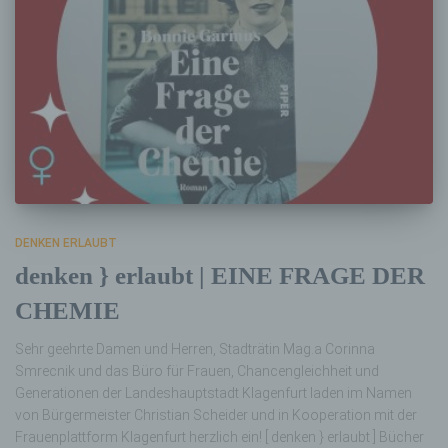
DENKEN ERLAUBT
denken } erlaubt | EINE FRAGE DER
CHEMIE
Sehr geehrte Damen und Herren, Stadträtin Mag.a Corinna
Smrecnik und das Büro für Frauen, Chancengleichheit und
Generationen der Landeshauptstadt Klagenfurt laden im Namen
von Bürgermeister Christian Scheider und in Kooperation mit der
Frauenplattform Klagenfurt herzlich ein! [ denken } erlaubt ] Bücher