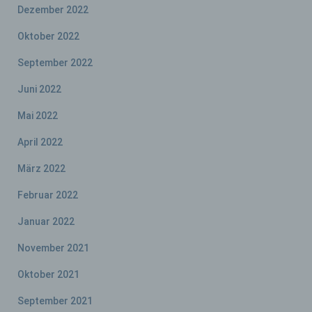
Dezember 2022
Auftragsverarbeiters befugt sind, die
personenbezogenen Daten zu verarbeiten.
Oktober 2022
September 2022
k) Einwilligung
Juni 2022
Einwilligung ist jede von der betroffenen
Mai 2022
Person freiwillig für den bestimmten Fall in
informierter Weise und unmissverständlich
April 2022
abgegebene Willensbekundung in Form
einer Erklärung oder einer sonstigen
März 2022
eindeutigen bestätigenden Handlung, mit der
die betroffene Person zu verstehen gibt, dass
Februar 2022
sie mit der Verarbeitung der sie betreffenden
personenbezogenen Daten einverstanden
Januar 2022
ist.
November 2021
Oktober 2021
Name und Anschrift des für die Verarbeitung
September 2021
Verantwortlichen