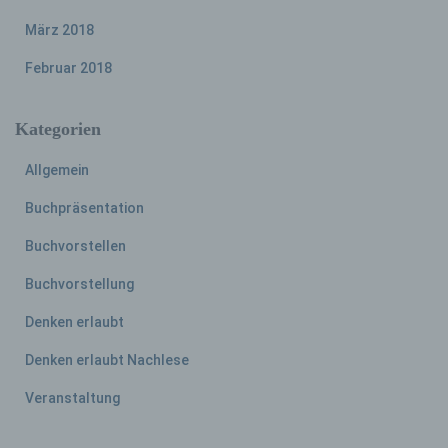
März 2018
Cookies / SessionStorage / LocalStorage
Februar 2018
Die Internetseiten verwenden teilweise so
genannte Cookies, LocalStorage und
SessionStorage. Dies dient dazu, unser Angebot
Kategorien
nutzerfreundlicher, effektiver und sicherer zu
machen. Local Storage und SessionStorage ist
Allgemein
eine Technologie, mit welcher ihr Browser Daten
auf Ihrem Computer oder mobilen Gerät
Buchpräsentation
abspeichert. Cookies sind Textdateien, welche
über einen Internetbrowser auf einem
Buchvorstellen
Computersystem abgelegt und gespeichert
werden. Sie können die Verwendung von Cookies,
Buchvorstellung
LocalStorage und SessionStorage durch
entsprechende Einstellung in Ihrem Browser
Denken erlaubt
verhindern.
Denken erlaubt Nachlese
Zahlreiche Internetseiten und Server verwenden
Cookies. Viele Cookies enthalten eine sogenannte
Veranstaltung
Cookie-ID. Eine Cookie-ID ist eine eindeutige
Kennung des Cookies. Sie besteht aus einer