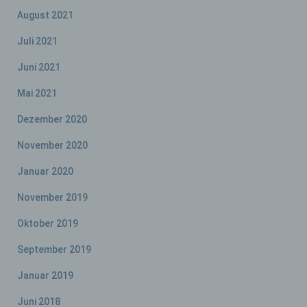
August 2021
Verantwortlicher im Sinne der Datenschutz-
Grundverordnung, sonstiger in den Mitgliedstaaten
Juli 2021
der Europäischen Union geltenden
Datenschutzgesetze und anderer Bestimmungen
Juni 2021
mit datenschutzrechtlichem Charakter ist die:
Mai 2021
Frauenplattform Klagenfurt
Dezember 2020
Melanie Bürger
November 2020
Radetzkystraße 2
Januar 2020
9020 Klagenfurt
November 2019
Oktober 2019
Österreich
September 2019
+43 660/ 632 81 73
Januar 2019
E-Mail: melanie.buerger@projektgruppe-frauen.at
Juni 2018