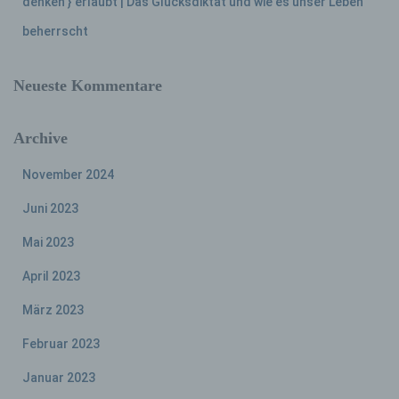
denken } erlaubt | Das Glücksdiktat und wie es unser Leben
Empfänger ist eine natürliche oder juristische
Person, Behörde, Einrichtung oder andere
beherrscht
Stelle, der personenbezogene Daten
offengelegt werden, unabhängig davon, ob
es sich bei ihr um einen Dritten handelt oder
Neueste Kommentare
nicht. Behörden, die im Rahmen eines
bestimmten Untersuchungsauftrags nach
dem Unionsrecht oder dem Recht der
Archive
Mitgliedstaaten möglicherweise
personenbezogene Daten erhalten, gelten
November 2024
jedoch nicht als Empfänger.
Juni 2023
Mai 2023
j) Dritter
April 2023
Dritter ist eine natürliche oder juristische
Person, Behörde, Einrichtung oder andere
März 2023
Stelle außer der betroffenen Person, dem
Verantwortlichen, dem Auftragsverarbeiter
Februar 2023
und den Personen, die unter der
Januar 2023
unmittelbaren Verantwortung des
Verantwortlichen oder des