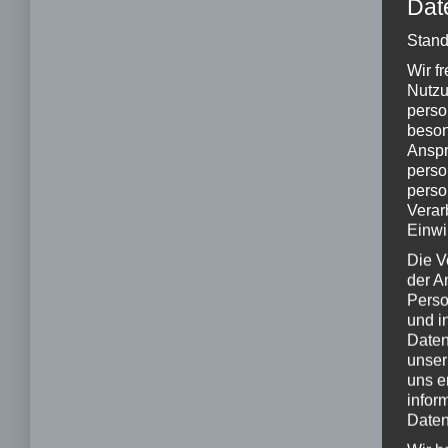
Dat
Stand
Wir f
Nutzu
perso
beson
Anspr
perso
perso
Verar
Einwi
Die V
der A
Perso
und i
Daten
unser
uns e
infor
Daten