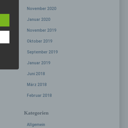
e
November 2020
eine
Januar 2020
den
rliche
November 2019
s
Oktober 2019
 zu
r
September 2019
lichen
Januar 2019
Juni 2018
März 2018
Februar 2018
 die
Kategorien
Allgemein