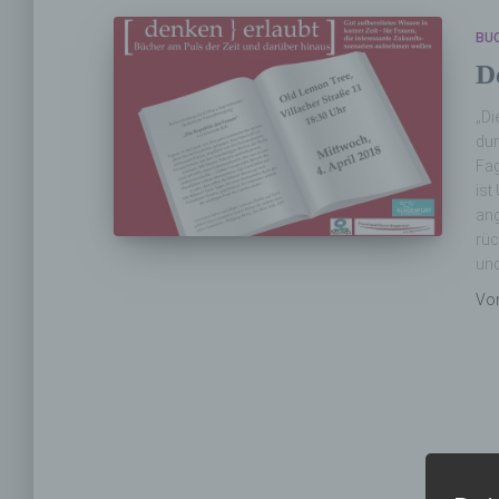
BU
D
„Di
dur
Fag
ist
ang
rüc
un
Vo