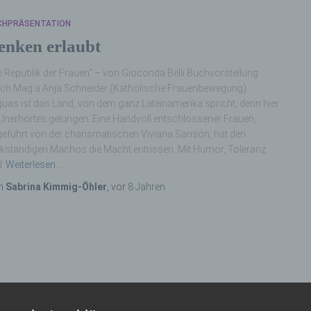
CHPRÄSENTATION
enken erlaubt
e Republik der Frauen“ – von Gioconda Belli Buchvorstellung
ch Mag.a Anja Schneider (Katholische Frauenbewegung)
uas ist das Land, von dem ganz Lateinamerika spricht, denn hier
 Unerhörtes gelungen. Eine Handvoll entschlossener Frauen,
eführt von der charismatischen Viviana Sansón, hat den
kständigen Machos die Macht entrissen. Mit Humor, Toleranz
d
Weiterlesen…
n
Sabrina Kimmig-Öhler
, vor
8 Jahren