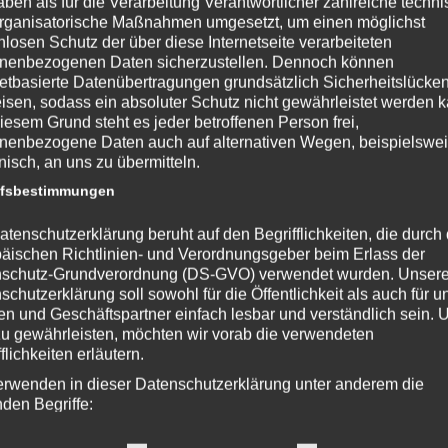
aben als für die Verarbeitung Verantwortlicher zahlreiche techn
rganisatorische Maßnahmen umgesetzt, um einen möglichst
nlosen Schutz der über diese Internetseite verarbeiteten
nenbezogenen Daten sicherzustellen. Dennoch können
netbasierte Datenübertragungen grundsätzlich Sicherheitslücke
isen, sodass ein absoluter Schutz nicht gewährleistet werden k
iesem Grund steht es jeder betroffenen Person frei,
nenbezogene Daten auch auf alternativen Wegen, beispielswe
onisch, an uns zu übermitteln.
ffsbestimmungen
atenschutzerklärung beruht auf den Begrifflichkeiten, die durch
äischen Richtlinien- und Verordnungsgeber beim Erlass der
schutz-Grundverordnung (DS-GVO) verwendet wurden. Unser
schutzerklärung soll sowohl für die Öffentlichkeit als auch für u
n und Geschäftspartner einfach lesbar und verständlich sein.
zu gewährleisten, möchten wir vorab die verwendeten
flichkeiten erläutern.
erwenden in dieser Datenschutzerklärung unter anderem die
nden Begriffe: