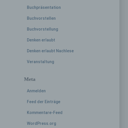
Buchpräsentation
hren
Buchvorstellen
en,
Buchvorstellung
die
Denken erlaubt
oder
Denken erlaubt Nachlese
tung.
Veranstaltung
Meta
er
Anmelden
ung
Feed der Einträge
Kommentare-Feed
WordPress.org