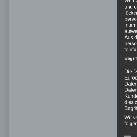
Wir h
und o
lücke
perso
Inter
aufwe
Aus d
perso
telef
Begri
Die D
Europ
Daten
Daten
Kunde
dies 
Begrif
Wir v
folge