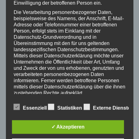
Frauenbewegung
17. Mai 2019
Einwilligung der betroffenen Person ein.
Pezolita
Zeit:
Die Verarbeitung personenbezogener Daten,
beispielsweise des Namens, der Anschrift, E-Mail-
17:00 - 20:00
Adresse oder Telefonnummer einer betroffenen
Eintritt:
Person, erfolgt stets im Einklang mit der
€25
Datenschutz-Grundverordnung und in
Veranstaltungskategorie:
Übereinstimmung mit den für uns geltenden
landesspezifischen Datenschutzbestimmungen.
Handwerk
Mittels dieser Datenschutzerklärung möchte unser
Veranstaltung-Tags:
Unternehmen die Öffentlichkeit über Art, Umfang
Nähcafé
und Zweck der von uns erhobenen, genutzten und
verarbeiteten personenbezogenen Daten
Webseite:
informieren. Ferner werden betroffene Personen
https://www.kath-kirche-
mittels dieser Datenschutzerklärung über die ihnen
kaernten.at/dioezese/organi
zustehenden Rechte aufgeklärt.
sation/C2741
Wir haben als für die Verarbeitung Verantwortlicher
Essenziell
Statistiken
Externe Dienste
zahlreiche technische und organisatorische
Maßnahmen umgesetzt, um einen möglichst
lückenlosen Schutz der über diese Internetseite
✓ Akzeptieren
verarbeiteten personenbezogenen Daten
sicherzustellen. Dennoch können Internetbasierte