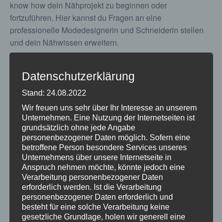
know how dein Nähprojekt zu beginnen oder
fortzuführen. Hier kannst du Fragen an eine
professionelle Modedesignerin und Schneiderin stellen
und dein Nähwissen erweitern.
Begrenzte TeilnehmerInnenzahl, Anmeldung unbedingt
erforderlich:
Datenschutzerklärung
Ka.kfb@kath-kirche-kaernten.at oder 0463/58772431
Stand: 24.08.2022
Kosten: € 25 für kfb Mitglieder € 20,-
Wir freuen uns sehr über Ihr Interesse an unserem
Unternehmen. Eine Nutzung der Internetseiten ist
grundsätzlich ohne jede Angabe
personenbezogener Daten möglich. Sofern eine
ZUM KALENDER HINZUFÜGEN
betroffene Person besondere Services unseres
Unternehmens über unsere Internetseite in
Anspruch nehmen möchte, könnte jedoch eine
Verarbeitung personenbezogener Daten
erforderlich werden. Ist die Verarbeitung
personenbezogener Daten erforderlich und
DETAILS
VERANSTALTER
besteht für eine solche Verarbeitung keine
Datum:
Katholische
gesetzliche Grundlage, holen wir generell eine