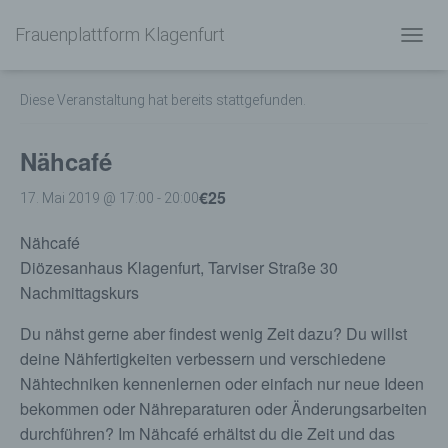
Frauenplattform Klagenfurt
« Alle Veranstaltungen
N
A
V
Diese Veranstaltung hat bereits stattgefunden.
I
G
A
Nähcafé
T
I
€25
17. Mai 2019 @ 17:00
-
20:00
O
N
Nähcafé
U
M
Diözesanhaus Klagenfurt, Tarviser Straße 30
S
Nachmittagskurs
C
H
Du nähst gerne aber findest wenig Zeit dazu? Du willst
A
deine Nähfertigkeiten verbessern und verschiedene
L
T
Nähtechniken kennenlernen oder einfach nur neue Ideen
E
bekommen oder Nähreparaturen oder Änderungsarbeiten
N
durchführen? Im Nähcafé erhältst du die Zeit und das