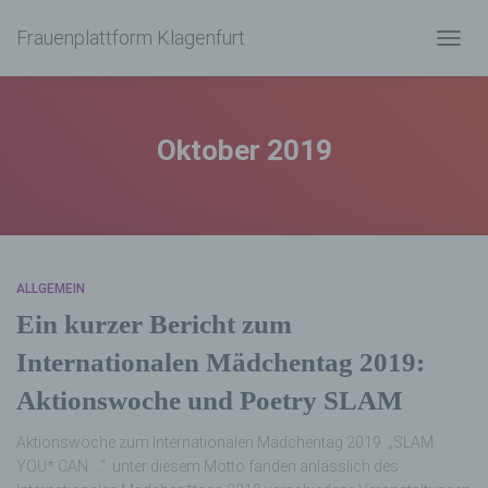
Frauenplattform Klagenfurt
NAVIG
UMSC
Oktober 2019
ALLGEMEIN
Ein kurzer Bericht zum
Internationalen Mädchentag 2019:
Aktionswoche und Poetry SLAM
Aktionswoche zum Internationalen Mädchentag 2019 „SLAM
YOU* CAN …“ unter diesem Motto fanden anlässlich des