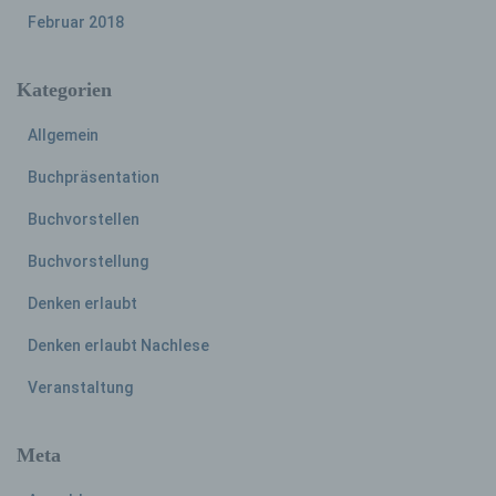
Informationen, die sich auf eine identifizierte
Februar 2018
oder identifizierbare natürliche Person (im
Folgenden „betroffene Person") beziehen.
Als identifizierbar wird eine natürliche
Kategorien
Person angesehen, die direkt oder indirekt,
insbesondere mittels Zuordnung zu einer
Allgemein
Kennung wie einem Namen, zu einer
Kennnummer, zu Standortdaten, zu einer
Buchpräsentation
Online-Kennung oder zu einem oder
mehreren besonderen Merkmalen, die
Buchvorstellen
Ausdruck der physischen, physiologischen,
genetischen, psychischen, wirtschaftlichen,
Buchvorstellung
kulturellen oder sozialen Identität dieser
natürlichen Person sind, identifiziert werden
Denken erlaubt
kann.
Denken erlaubt Nachlese
Veranstaltung
b) betroffene Person
Betroffene Person ist jede identifizierte oder
Meta
identifizierbare natürliche Person, deren
personenbezogene Daten von dem für die