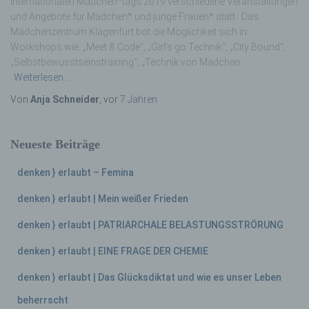
Internationalen Mädchen*tags 2019 verschiedene Veranstaltungen
und Angebote für Mädchen* und junge Frauen* statt. Das
Mädchenzentrum Klagenfurt bot die Möglichkeit sich in
Workshops wie: „Meet & Code“, „Girl’s go Technik“, „City Bound“,
„Selbstbewusstseinstraining“, „Technik von Mädchen
Weiterlesen…
Von
Anja Schneider
, vor
7 Jahren
Neueste Beiträge
denken } erlaubt – Femina
denken } erlaubt | Mein weißer Frieden
denken } erlaubt | PATRIARCHALE BELASTUNGSSTRÖRUNG
denken } erlaubt | EINE FRAGE DER CHEMIE
denken } erlaubt | Das Glücksdiktat und wie es unser Leben
beherrscht