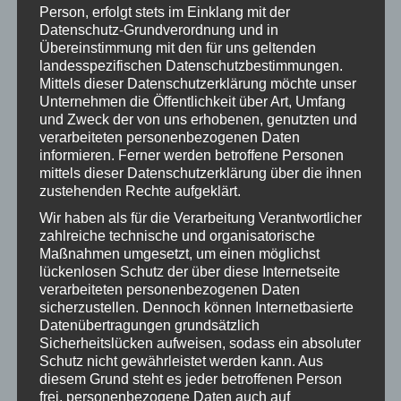
Oktober 2022
Person, erfolgt stets im Einklang mit der
Datenschutz-Grundverordnung und in
September 2022
Übereinstimmung mit den für uns geltenden
landesspezifischen Datenschutzbestimmungen.
Juni 2022
Mittels dieser Datenschutzerklärung möchte unser
Unternehmen die Öffentlichkeit über Art, Umfang
Mai 2022
und Zweck der von uns erhobenen, genutzten und
verarbeiteten personenbezogenen Daten
April 2022
informieren. Ferner werden betroffene Personen
mittels dieser Datenschutzerklärung über die ihnen
März 2022
zustehenden Rechte aufgeklärt.
Februar 2022
Wir haben als für die Verarbeitung Verantwortlicher
zahlreiche technische und organisatorische
Januar 2022
Maßnahmen umgesetzt, um einen möglichst
lückenlosen Schutz der über diese Internetseite
November 2021
verarbeiteten personenbezogenen Daten
sicherzustellen. Dennoch können Internetbasierte
Oktober 2021
Datenübertragungen grundsätzlich
Sicherheitslücken aufweisen, sodass ein absoluter
September 2021
Schutz nicht gewährleistet werden kann. Aus
August 2021
diesem Grund steht es jeder betroffenen Person
frei, personenbezogene Daten auch auf