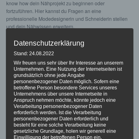
know how dein Nähprojekt zu beginnen oder
fortzuführen. Hier kannst du Fragen an eine
professionelle Modedesignerin und Schneiderin stellen
und dein Nähwissen erweitern.
Begrenzte TeilnehmerInnenzahl, Anmeldung unbedingt
Datenschutzerklärung
erforderlich:
Stand: 24.08.2022
Ka.kfb@kath-kirche-kaernten.at oder 0463/58772431
Kosten: € 25 für kfb Mitglieder € 20,-
Wir freuen uns sehr über Ihr Interesse an unserem
Unternehmen. Eine Nutzung der Internetseiten ist
grundsätzlich ohne jede Angabe
personenbezogener Daten möglich. Sofern eine
betroffene Person besondere Services unseres
ZUM KALENDER HINZUFÜGEN
Unternehmens über unsere Internetseite in
Anspruch nehmen möchte, könnte jedoch eine
Verarbeitung personenbezogener Daten
erforderlich werden. Ist die Verarbeitung
personenbezogener Daten erforderlich und
DETAILS
VERANSTALTER
besteht für eine solche Verarbeitung keine
gesetzliche Grundlage, holen wir generell eine
Datum:
Katholische
Einwilligung der betroffenen Person ein.