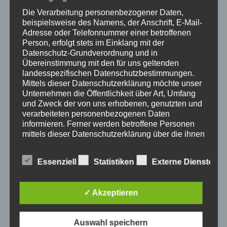
Frauenbewegung
3. Mai 2019
Die Verarbeitung personenbezogener Daten,
Pezolita
Zeit:
beispielsweise des Namens, der Anschrift, E-Mail-
17:00 - 20:00
Adresse oder Telefonnummer einer betroffenen
Person, erfolgt stets im Einklang mit der
Eintritt:
Datenschutz-Grundverordnung und in
€25
Übereinstimmung mit den für uns geltenden
Veranstaltungskategorie:
landesspezifischen Datenschutzbestimmungen.
Handwerk
Mittels dieser Datenschutzerklärung möchte unser
Unternehmen die Öffentlichkeit über Art, Umfang
Veranstaltung-Tags:
und Zweck der von uns erhobenen, genutzten und
Nähcafé
verarbeiteten personenbezogenen Daten
Webseite:
informieren. Ferner werden betroffene Personen
mittels dieser Datenschutzerklärung über die ihnen
https://www.kath-kirche-
zustehenden Rechte aufgeklärt.
kaernten.at/dioezese/organi
sation/C2741
Wir haben als für die Verarbeitung Verantwortlicher
Essenziell
Statistiken
Externe Dienste
zahlreiche technische und organisatorische
Maßnahmen umgesetzt, um einen möglichst
lückenlosen Schutz der über diese Internetseite
✓ Akzeptieren
verarbeiteten personenbezogenen Daten
sicherzustellen. Dennoch können Internetbasierte
Datenübertragungen grundsätzlich
Auswahl speichern