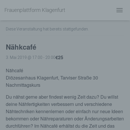
Frauenplattform Klagenfurt
« Alle Veranstaltungen
N
A
V
Diese Veranstaltung hat bereits stattgefunden.
I
G
A
Nähkcafé
T
I
€25
3. Mai 2019 @ 17:00
-
20:00
O
N
Nähcafé
U
M
Diözesanhaus Klagenfurt, Tarviser Straße 30
S
Nachmittagskurs
C
H
Du nähst gerne aber findest wenig Zeit dazu? Du willst
A
deine Nähfertigkeiten verbessern und verschiedene
L
T
Nähtechniken kennenlernen oder einfach nur neue Ideen
E
bekommen oder Nähreparaturen oder Änderungsarbeiten
N
durchführen? Im Nähcafé erhältst du die Zeit und das