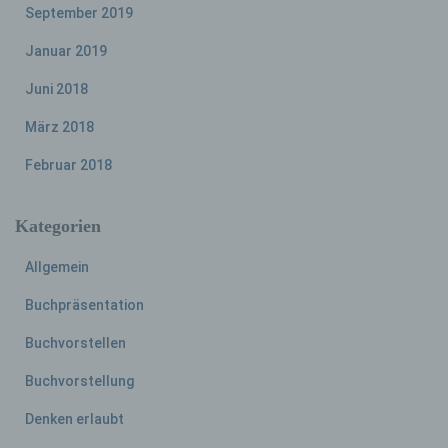
Löschen oder die Vernichtung.
September 2019
Januar 2019
d) Einschränkung der Verarbeitung
Juni 2018
Einschränkung der Verarbeitung ist die
März 2018
Markierung gespeicherter
Februar 2018
personenbezogener Daten mit dem Ziel, ihre
künftige Verarbeitung einzuschränken.
Kategorien
e) Profiling
Allgemein
Profiling ist jede Art der automatisierten
Buchpräsentation
Verarbeitung personenbezogener Daten, die
darin besteht, dass diese
Buchvorstellen
personenbezogenen Daten verwendet
werden, um bestimmte persönliche Aspekte,
Buchvorstellung
die sich auf eine natürliche Person beziehen,
Denken erlaubt
zu bewerten, insbesondere, um Aspekte
bezüglich Arbeitsleistung, wirtschaftlicher