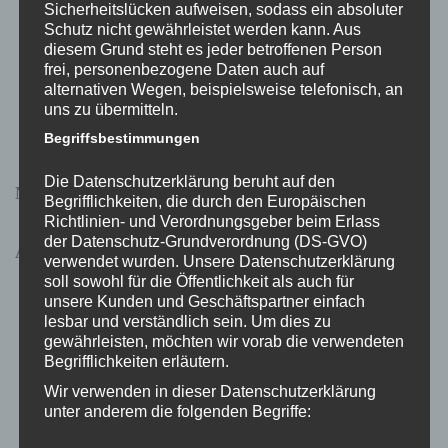
Sicherheitslücken aufweisen, sodass ein absoluter
denken } erlaubt | PATRIARCHALE BELASTUNGSSTRÖRUNG
Schutz nicht gewährleistet werden kann. Aus
diesem Grund steht es jeder betroffenen Person
denken } erlaubt | EINE FRAGE DER CHEMIE
frei, personenbezogene Daten auch auf
alternativen Wegen, beispielsweise telefonisch, an
denken } erlaubt | Das Glücksdiktat und wie es unser Leben
uns zu übermitteln.
beherrscht
Begriffsbestimmungen
Die Datenschutzerklärung beruht auf den
Neueste Kommentare
Begrifflichkeiten, die durch den Europäischen
Richtlinien- und Verordnungsgeber beim Erlass
der Datenschutz-Grundverordnung (DS-GVO)
Archive
verwendet wurden. Unsere Datenschutzerklärung
soll sowohl für die Öffentlichkeit als auch für
November 2024
unsere Kunden und Geschäftspartner einfach
lesbar und verständlich sein. Um dies zu
Juni 2023
gewährleisten, möchten wir vorab die verwendeten
Begrifflichkeiten erläutern.
Mai 2023
Wir verwenden in dieser Datenschutzerklärung
April 2023
unter anderem die folgenden Begriffe:
März 2023