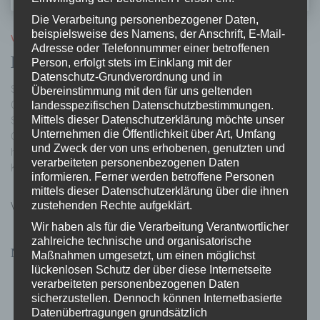
Die Verarbeitung personenbezogener Daten,
beispielsweise des Namens, der Anschrift, E-Mail-
VERANSTALTUNG
Adresse oder Telefonnummer einer betroffenen
HOCH HINAUS
Person, erfolgt stets im Einklang mit der
Datenschutz-Grundverordnung und in
Sehr geehrte Damen und Herren, im Namen von Bürgermeister
Übereinstimmung mit den für uns geltenden
landesspezifischen Datenschutzbestimmungen.
Christian Scheider lädt Sie Frauenstadträtin Mag.a Corinna
Mittels dieser Datenschutzerklärung möchte unser
Smrecnik und das Büro für Frauen, Chancengleichheit und
Unternehmen die Öffentlichkeit über Art, Umfang
Generationen der Landeshauptstadt Klagenfurt am Wörthersee
und Zweck der von uns erhobenen, genutzten und
herzlich ein! Hoch hinaus, kreuz & quer – spannende Abenteuer für
verarbeiteten personenbezogenen Daten
Kinder in Begleitung von Vätern, Muttern, Großeltern! Einmal im
informieren. Ferner werden betroffene Personen
Weiterlesen…
mittels dieser Datenschutzerklärung über die ihnen
zustehenden Rechte aufgeklärt.
Von
Melanie Bürger
, vor
5 Jahren
Wir haben als für die Verarbeitung Verantwortlicher
zahlreiche technische und organisatorische
Neueste Beiträge
Maßnahmen umgesetzt, um einen möglichst
lückenlosen Schutz der über diese Internetseite
denken } erlaubt – Femina
verarbeiteten personenbezogenen Daten
sicherzustellen. Dennoch können Internetbasierte
denken } erlaubt | Mein weißer Frieden
Datenübertragungen grundsätzlich