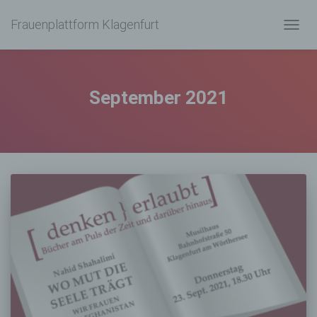
Frauenplattform Klagenfurt
NAVIG
UMSC
September 2021