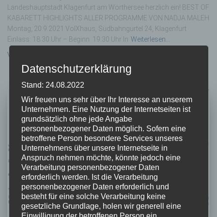
Landeshauptstadt Klagenfurt am Wörthersee herzlich ein! BEST OF
KABARETT HIGHLIGHTS ALLER PROGRAMME VON NADJA MALEH
Montag, 20.9.2021 VolXhaus, Südbahngürtel 24, Klagenfurt
Einlass: 18.30 Uhr – Beginn: 19.30 Uhr In
Weiterlesen…
Von
Melanie Bürger
, vor
5 Jahren
Datenschutzerklärung
Stand: 24.08.2022
Wir freuen uns sehr über Ihr Interesse an unserem
Unternehmen. Eine Nutzung der Internetseiten ist
grundsätzlich ohne jede Angabe
personenbezogener Daten möglich. Sofern eine
betroffene Person besondere Services unseres
Unternehmens über unsere Internetseite in
Anspruch nehmen möchte, könnte jedoch eine
Verarbeitung personenbezogener Daten
erforderlich werden. Ist die Verarbeitung
personenbezogener Daten erforderlich und
besteht für eine solche Verarbeitung keine
gesetzliche Grundlage, holen wir generell eine
Einwilligung der betroffenen Person ein.