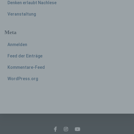
Denken erlaubt Nachlese
Lage, Gesundheit, persönlicher Vorlieben,
Interessen, Zuverlässigkeit, Verhalten,
Veranstaltung
Aufenthaltsort oder Ortswechsel dieser
natürlichen Person zu analysieren oder
vorherzusagen.
Meta
Anmelden
f) Pseudonymisierung
Feed der Einträge
Pseudonymisierung ist die Verarbeitung
Kommentare-Feed
personenbezogener Daten in einer Weise,
auf welche die personenbezogenen Daten
WordPress.org
ohne Hinzuziehung zusätzlicher
Informationen nicht mehr einer spezifischen
betroffenen Person zugeordnet werden
können, sofern diese zusätzlichen
Informationen gesondert aufbewahrt werden
und technischen und organisatorischen
Maßnahmen unterliegen, die gewährleisten,
dass die personenbezogenen Daten nicht
einer identifizierten oder identifizierbaren
natürlichen Person zugewiesen werden.