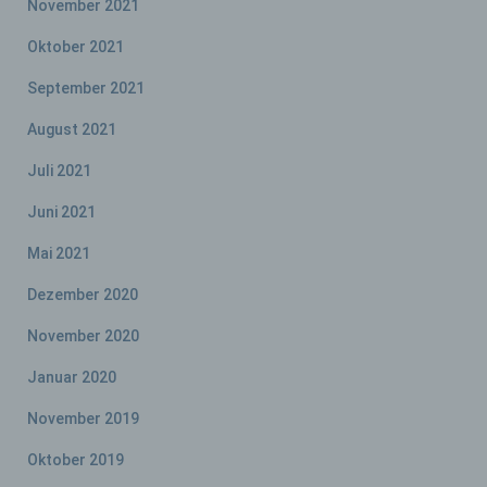
November 2021
Betroffene Person ist jede identifizierte oder
Oktober 2021
identifizierbare natürliche Person, deren
personenbezogene Daten von dem für die
September 2021
Verarbeitung Verantwortlichen verarbeitet
werden.
August 2021
Juli 2021
c) Verarbeitung
Juni 2021
Verarbeitung ist jeder mit oder ohne Hilfe
Mai 2021
automatisierter Verfahren ausgeführte
Vorgang oder jede solche Vorgangsreihe im
Dezember 2020
Zusammenhang mit personenbezogenen
Daten wie das Erheben, das Erfassen, die
November 2020
Organisation, das Ordnen, die Speicherung,
die Anpassung oder Veränderung, das
Januar 2020
Auslesen, das Abfragen, die Verwendung,
die Offenlegung durch Übermittlung,
November 2019
Verbreitung oder eine andere Form der
Bereitstellung, den Abgleich oder die
Oktober 2019
Verknüpfung, die Einschränkung, das