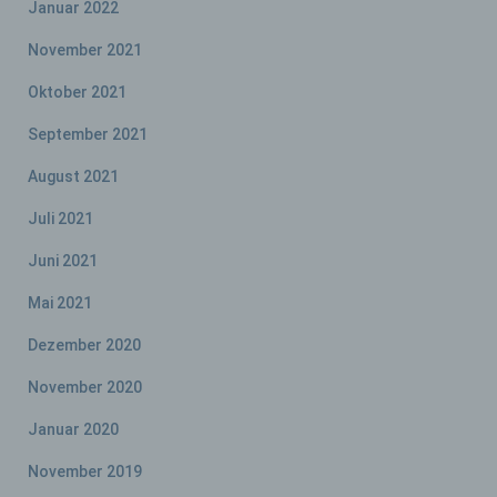
Januar 2022
zu bewerten, insbesondere, um Aspekte
bezüglich Arbeitsleistung, wirtschaftlicher
November 2021
Lage, Gesundheit, persönlicher Vorlieben,
Interessen, Zuverlässigkeit, Verhalten,
Oktober 2021
Aufenthaltsort oder Ortswechsel dieser
natürlichen Person zu analysieren oder
September 2021
vorherzusagen.
August 2021
Juli 2021
f) Pseudonymisierung
Juni 2021
Pseudonymisierung ist die Verarbeitung
personenbezogener Daten in einer Weise,
Mai 2021
auf welche die personenbezogenen Daten
ohne Hinzuziehung zusätzlicher
Dezember 2020
Informationen nicht mehr einer spezifischen
betroffenen Person zugeordnet werden
November 2020
können, sofern diese zusätzlichen
Informationen gesondert aufbewahrt werden
Januar 2020
und technischen und organisatorischen
Maßnahmen unterliegen, die gewährleisten,
November 2019
dass die personenbezogenen Daten nicht