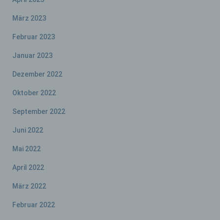
Bereitstellung, den Abgleich oder die
Verknüpfung, die Einschränkung, das
März 2023
Löschen oder die Vernichtung.
Februar 2023
Januar 2023
d) Einschränkung der Verarbeitung
Dezember 2022
Einschränkung der Verarbeitung ist die
Markierung gespeicherter
Oktober 2022
personenbezogener Daten mit dem Ziel, ihre
künftige Verarbeitung einzuschränken.
September 2022
Juni 2022
e) Profiling
Mai 2022
Profiling ist jede Art der automatisierten
April 2022
Verarbeitung personenbezogener Daten, die
darin besteht, dass diese
März 2022
personenbezogenen Daten verwendet
werden, um bestimmte persönliche Aspekte,
Februar 2022
die sich auf eine natürliche Person beziehen,