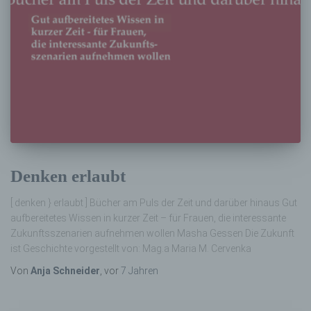
Denken erlaubt
[ denken } erlaubt ] Bücher am Puls der Zeit und darüber hinaus Gut
aufbereitetes Wissen in kurzer Zeit – für Frauen, die interessante
Zukunftsszenarien aufnehmen wollen Masha Gessen Die Zukunft
ist Geschichte vorgestellt von: Mag.a Maria M. Cervenka
Von
Anja Schneider
, vor
7 Jahren