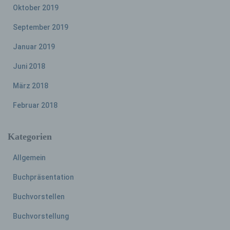
einer identifizierten oder identifizierbaren
Oktober 2019
natürlichen Person zugewiesen werden.
September 2019
Januar 2019
g) Verantwortlicher oder für die Verarbeitung
Verantwortlicher
Juni 2018
Verantwortlicher oder für die Verarbeitung
März 2018
Verantwortlicher ist die natürliche oder
juristische Person, Behörde, Einrichtung
Februar 2018
oder andere Stelle, die allein oder
gemeinsam mit anderen über die Zwecke
Kategorien
und Mittel der Verarbeitung von
personenbezogenen Daten entscheidet.
Sind die Zwecke und Mittel dieser
Allgemein
Verarbeitung durch das Unionsrecht oder
das Recht der Mitgliedstaaten vorgegeben,
Buchpräsentation
so kann der Verantwortliche
Buchvorstellen
beziehungsweise können die bestimmten
Kriterien seiner Benennung nach dem
Buchvorstellung
Unionsrecht oder dem Recht der
Mitgliedstaaten vorgesehen werden.