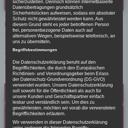
sicherzustellen. Dennoch können Internetbasierte
Datenübertragungen grundsätzlich
Sicherheitslücken aufweisen, sodass ein absoluter
Schutz nicht gewährleistet werden kann. Aus
Denken erlaubt
diesem Grund steht es jeder betroffenen Person
frei, personenbezogene Daten auch auf
[ denken } erlaubt ] Bücher am Puls der Zeit und darüber hinaus Gut
alternativen Wegen, beispielsweise telefonisch, an
uns zu übermitteln.
aufbereitetes Wissen in kurzer Zeit – für Frauen, die interessante
Zukunftsszenarien aufnehmen wollen Gertraud Klemm
Begriffsbestimmungen
Hippocampus mit Autorin Gertraud Klemm
Die Datenschutzerklärung beruht auf den
Von
Anja Schneider
, vor
7 Jahren
Begrifflichkeiten, die durch den Europäischen
Richtlinien- und Verordnungsgeber beim Erlass
der Datenschutz-Grundverordnung (DS-GVO)
verwendet wurden. Unsere Datenschutzerklärung
soll sowohl für die Öffentlichkeit als auch für
unsere Kunden und Geschäftspartner einfach
lesbar und verständlich sein. Um dies zu
gewährleisten, möchten wir vorab die verwendeten
Begrifflichkeiten erläutern.
Wir verwenden in dieser Datenschutzerklärung
unter anderem die folgenden Begriffe: