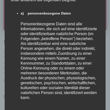
a) personenbezogene Daten
Personenbezogene Daten sind alle
Informationen, die sich auf eine identifizierte
oder identifizierbare natürliche Person (im
Folgenden „betroffene Person") beziehen.
Denken erlaubt
Als identifizierbar wird eine natürliche
Person angesehen, die direkt oder indirekt,
[ denken } erlaubt ] Bücher am Puls der Zeit und darüber hinaus Gut
insbesondere mittels Zuordnung zu einer
aufbereitetes Wissen in kurzer Zeit – für Frauen, die interessante
Kennung wie einem Namen, zu einer
Zukunftsszenarien aufnehmen wollen Peter Handke, Literatur-
Kennnummer, zu Standortdaten, zu einer
Nobelpreisträger 2019 Vor der Baumschattenwand nachts
Online-Kennung oder zu einem oder
mehreren besonderen Merkmalen, die
vorgestellt von Astrid Kumer-Daxerer
Ausdruck der physischen, physiologischen,
Von
Anja Schneider
, vor
7 Jahren
genetischen, psychischen, wirtschaftlichen,
kulturellen oder sozialen Identität dieser
natürlichen Person sind, identifiziert werden
Neueste Beiträge
kann.
denken } erlaubt – Femina