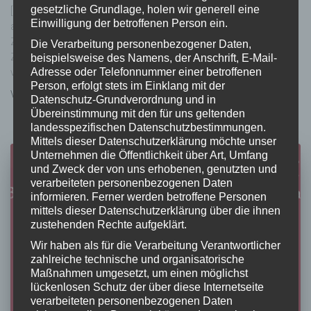
gesetzliche Grundlage, holen wir generell eine
[ denken } erlaubt ] Bücher am Puls der Zeit und darüber hinaus Gut
Einwilligung der betroffenen Person ein.
aufbereitetes Wissen in kurzer Zeit – für Frauen, die interessante
Zukunftsszenarien aufnehmen wollen Frauenkollektiv RitClique
Die Verarbeitung personenbezogener Daten,
Zündende Funken. Wiener Feministinnen der 70er Jahre vorgestellt
beispielsweise des Namens, der Anschrift, E-Mail-
Adresse oder Telefonnummer einer betroffenen
von: Mag.a Astrid Malle
Person, erfolgt stets im Einklang mit der
Von
Anja Schneider
, vor
7 Jahren
Datenschutz-Grundverordnung und in
Übereinstimmung mit den für uns geltenden
landesspezifischen Datenschutzbestimmungen.
Mittels dieser Datenschutzerklärung möchte unser
Unternehmen die Öffentlichkeit über Art, Umfang
und Zweck der von uns erhobenen, genutzten und
verarbeiteten personenbezogenen Daten
informieren. Ferner werden betroffene Personen
mittels dieser Datenschutzerklärung über die ihnen
zustehenden Rechte aufgeklärt.
Wir haben als für die Verarbeitung Verantwortlicher
zahlreiche technische und organisatorische
Maßnahmen umgesetzt, um einen möglichst
lückenlosen Schutz der über diese Internetseite
verarbeiteten personenbezogenen Daten