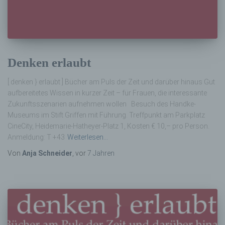
Denken erlaubt
[ denken } erlaubt ] Bücher am Puls der Zeit und darüber hinaus Gut
aufbereitetes Wissen in kurzer Zeit – für Frauen, die interessante
Zukunftsszenarien aufnehmen wollen Besuch des Handke-
Museums im Stift Griffen mit Führung. Treffpunkt am Parkplatz
CineCity, Heidemarie-Hatheyer-Platz 1, Kosten € 10,– pro Person.
Anmeldung: T +43
Weiterlesen…
Von
Anja Schneider
, vor
7 Jahren