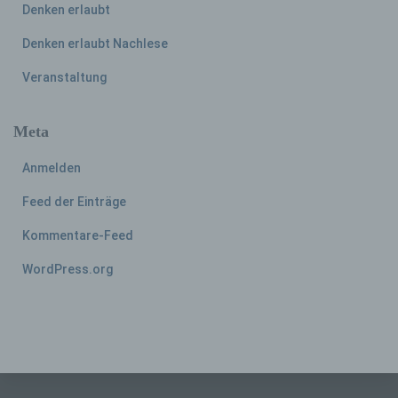
Denken erlaubt
Denken erlaubt Nachlese
h) Auftragsverarbeiter
Veranstaltung
Auftragsverarbeiter ist eine natürliche oder
juristische Person, Behörde, Einrichtung
Meta
oder andere Stelle, die personenbezogene
Daten im Auftrag des Verantwortlichen
Anmelden
verarbeitet.
Feed der Einträge
i) Empfänger
Kommentare-Feed
WordPress.org
Empfänger ist eine natürliche oder juristische
Person, Behörde, Einrichtung oder andere
Stelle, der personenbezogene Daten
offengelegt werden, unabhängig davon, ob
es sich bei ihr um einen Dritten handelt oder
nicht. Behörden, die im Rahmen eines
bestimmten Untersuchungsauftrags nach
dem Unionsrecht oder dem Recht der