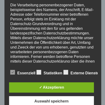
Die Verarbeitung personenbezogener Daten,
beispielsweise des Namens, der Anschrift, E-Mail-
Adresse oder Telefonnummer einer betroffenen
ZUM KALENDER HINZUFÜGEN
Person, erfolgt stets im Einklang mit der
Datenschutz-Grundverordnung und in
Übereinstimmung mit den für uns geltenden
landesspezifischen Datenschutzbestimmungen.
Mittels dieser Datenschutzerklärung möchte unser
Unternehmen die Öffentlichkeit über Art, Umfang
DETAILS
und Zweck der von uns erhobenen, genutzten und
Datum:
verarbeiteten personenbezogenen Daten
informieren. Ferner werden betroffene Personen
21. Februar 2020
mittels dieser Datenschutzerklärung über die ihnen
Zeit:
zustehenden Rechte aufgeklärt.
13:00 - 18:00
Wir haben als für die Verarbeitung Verantwortlicher
Essenziell
Statistiken
Externe Dienste
Veranstaltungkategorien:
zahlreiche technische und organisatorische
Buchvorstellung
,
denken-erlaubt
Maßnahmen umgesetzt, um einen möglichst
lückenlosen Schutz der über diese Internetseite
Veranstaltung-Tags:
✓ Akzeptieren
verarbeiteten personenbezogenen Daten
Bücher
,
Literatur
sicherzustellen. Dennoch können Internetbasierte
Datenübertragungen grundsätzlich
Auswahl speichern