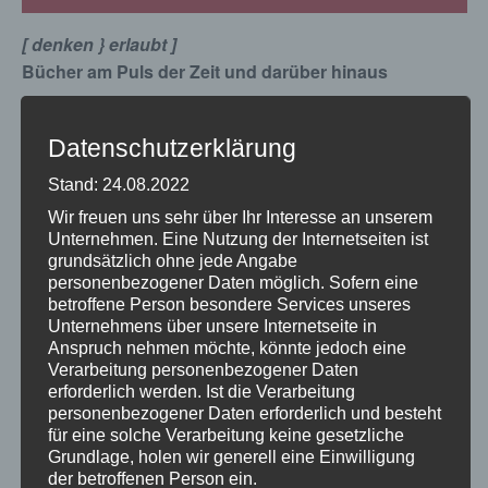
[ denken } erlaubt ]
Bücher am Puls der Zeit und darüber hinaus
Gut aufbereitetes Wissen in kurzer Zeit – für Frauen,
die interessante Zukunftsszenarien aufnehmen
Datenschutzerklärung
wollen
Stand: 24.08.2022
Wir freuen uns sehr über Ihr Interesse an unserem
Unternehmen. Eine Nutzung der Internetseiten ist
Besuch des Handke-Museums im Stift Griffen mit
grundsätzlich ohne jede Angabe
personenbezogener Daten möglich. Sofern eine
Führung.
betroffene Person besondere Services unseres
Unternehmens über unsere Internetseite in
Treffpunkt am Parkplatz CineCity,
Anspruch nehmen möchte, könnte jedoch eine
Verarbeitung personenbezogener Daten
Heidemarie-Hatheyer-Platz 1, Kosten € 10,– pro
erforderlich werden. Ist die Verarbeitung
Person.
personenbezogener Daten erforderlich und besteht
für eine solche Verarbeitung keine gesetzliche
Anmeldung: T +43 473 537-4681 oder
Grundlage, holen wir generell eine Einwilligung
frauen.chancengleichheit.generationen@klagenfurt.at
der betroffenen Person ein.