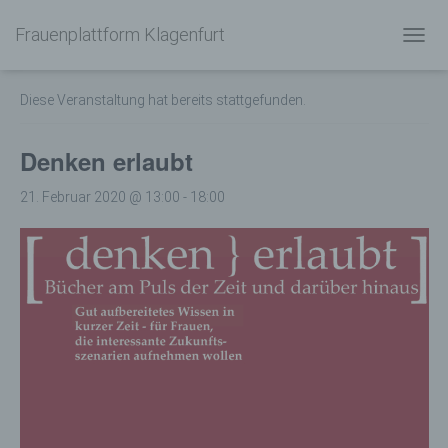
Frauenplattform Klagenfurt
« Alle Veranstaltungen
N
A
V
Diese Veranstaltung hat bereits stattgefunden.
I
G
A
Denken erlaubt
T
I
21. Februar 2020 @ 13:00
-
18:00
O
N
U
M
S
C
H
A
L
T
E
N