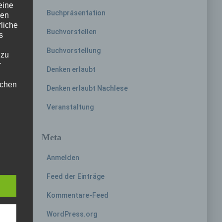
eine
Buchpräsentation
den
rliche
Buchvorstellen
s
Buchvorstellung
 zu
r
Denken erlaubt
lichen
Denken erlaubt Nachlese
Veranstaltung
Meta
e
Anmelden
 die
Feed der Einträge
Kommentare-Feed
WordPress.org