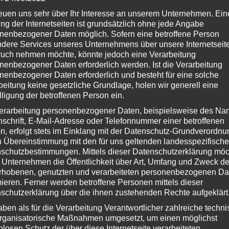
reuen uns sehr über Ihr Interesse an unserem Unternehmen. Ein
ng der Internetseiten ist grundsätzlich ohne jede Angabe
nenbezogener Daten möglich. Sofern eine betroffene Person
dere Services unseres Unternehmens über unsere Internetseite
NKEN ERLAUBT
uch nehmen möchte, könnte jedoch eine Verarbeitung
r geehrte Mitglieder der Frauenplattform Klagenfurt,
nenbezogener Daten erforderlich werden. Ist die Verarbeitung
uenreferentin Stadträtin Mag.a Corinna Smrecnik und das Büro
nenbezogener Daten erforderlich und besteht für eine solche
 Frauen, Chancengleichheit und Generationen laden im Namen
beitung keine gesetzliche Grundlage, holen wir generell eine
 Bürgermeister Christian Scheider und in Kooperation mit der
lligung der betroffenen Person ein.
uenplattform Klagenfurt zur Buchbesprechung und Diskussion
erarbeitung personenbezogener Daten, beispielsweise des Na
zlich ein! [ denken } erlaubt ] Bücher am Puls der Zeit und darüber
nschrift, E-Mail-Adresse oder Telefonnummer einer betroffenen
naus
Weiterlesen…
n, erfolgt stets im Einklang mit der Datenschutz-Grundverordnu
n
Melanie Bürger
, vor
4 Jahren
n Übereinstimmung mit den für uns geltenden landesspezifisch
schutzbestimmungen. Mittels dieser Datenschutzerklärung mö
 Unternehmen die Öffentlichkeit über Art, Umfang und Zweck de
rhobenen, genutzten und verarbeiteten personenbezogenen Da
mieren. Ferner werden betroffene Personen mittels dieser
NKEN ERLAUBT
schutzerklärung über die ihnen zustehenden Rechte aufgeklärt
enken } erlaubt | DER VERKAUFTE
aben als für die Verarbeitung Verantwortlicher zahlreiche techn
rganisatorische Maßnahmen umgesetzt, um einen möglichst
EMINISMUS
nlosen Schutz der über diese Internetseite verarbeiteten