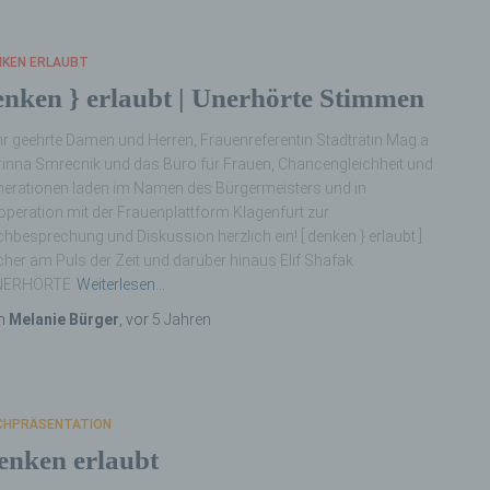
personenbezogenen Daten verwendet werden, um bestimmte
persönliche Aspekte, die sich auf eine natürliche Person bezie
zu bewerten, insbesondere, um Aspekte bezüglich Arbeitsleistu
NKEN ERLAUBT
wirtschaftlicher Lage, Gesundheit, persönlicher Vorlieben, Inter
enken } erlaubt | Unerhörte Stimmen
Zuverlässigkeit, Verhalten, Aufenthaltsort oder Ortswechsel die
natürlichen Person zu analysieren oder vorherzusagen.
r geehrte Damen und Herren, Frauenreferentin Stadträtin Mag.a
inna Smrecnik und das Büro für Frauen, Chancengleichheit und
erationen laden im Namen des Bürgermeisters und in
f) Pseudonymisierung
peration mit der Frauenplattform Klagenfurt zur
hbesprechung und Diskussion herzlich ein! [ denken } erlaubt ]
Pseudonymisierung ist die Verarbeitung personenbezogener D
her am Puls der Zeit und darüber hinaus Elif Shafak
in einer Weise, auf welche die personenbezogenen Daten ohn
NERHÖRTE
Weiterlesen…
Hinzuziehung zusätzlicher Informationen nicht mehr einer
spezifischen betroffenen Person zugeordnet werden können, so
n
Melanie Bürger
, vor
5 Jahren
diese zusätzlichen Informationen gesondert aufbewahrt werde
technischen und organisatorischen Maßnahmen unterliegen, di
gewährleisten, dass die personenbezogenen Daten nicht einer
identifizierten oder identifizierbaren natürlichen Person zugewi
werden.
CHPRÄSENTATION
enken erlaubt