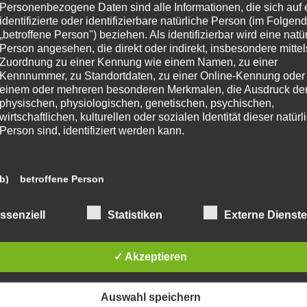
hbesprechung und Diskussion herzlich ein! [ denken } erlaubt ]
Personenbezogene Daten sind alle Informationen, die sich auf 
identifizierte oder identifizierbare natürliche Person (im Folgen
her am Puls der Zeit und darüber hinaus
Weiterlesen…
„betroffene Person") beziehen. Als identifizierbar wird eine natü
n
Melanie Bürger
, vor
4 Jahren
Person angesehen, die direkt oder indirekt, insbesondere mittel
Zuordnung zu einer Kennung wie einem Namen, zu einer
Kennnummer, zu Standortdaten, zu einer Online-Kennung oder
einem oder mehreren besonderen Merkmalen, die Ausdruck de
physischen, physiologischen, genetischen, psychischen,
GEMEIN
wirtschaftlichen, kulturellen oder sozialen Identität dieser natür
enken } erlaubt | WORÜBER WIR
Person sind, identifiziert werden kann.
ICHT SPRECHEN SOLLEN – ES
ETZT ABER TROTZDEM TUN:
b) betroffene Person
IN MANIFEST ÜBER DEN
Betroffene Person ist jede identifizierte oder identifizierbare
ssenziell
Statistiken
Externe Dienst
natürliche Person, deren personenbezogene Daten von dem für
EIBLICHEN KÖRPER
Verarbeitung Verantwortlichen verarbeitet werden.
r geehrte Damen und Herren, Frauenreferentin Stadträtin Mag.a
✓ Akzeptieren
inna Smrecnik und das Büro für Frauen, Chancengleichheit und
erationen laden im Namen von Bürgermeister Christian Scheider
c) Verarbeitung
Auswahl speichern
 in Kooperation mit der Frauenplattform Klagenfurt zur