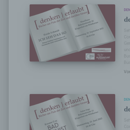
DE
d
Seh
Cor
Gen
und
Buc
Büc
Vo
DE
d
Seh
Cor