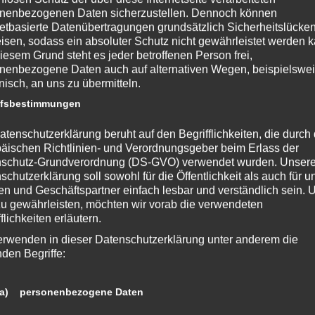
nenbezogenen Daten sicherzustellen. Dennoch können
r geehrte Damen und Herren, Frauenreferentin Stadträtin Mag.a
netbasierte Datenübertragungen grundsätzlich Sicherheitslücke
inna Smrecnik und das Büro für Frauen, Chancengleichheit und
isen, sodass ein absoluter Schutz nicht gewährleistet werden k
erationen laden im Namen von Bürgermeister Christian Scheider
iesem Grund steht es jeder betroffenen Person frei,
 in Kooperation mit der Frauenplattform Klagenfurt zur
nenbezogene Daten auch auf alternativen Wegen, beispielswe
hbesprechung und Diskussion herzlich ein! [ denken } erlaubt ]
onisch, an uns zu übermitteln.
her am Puls der Zeit und darüber hinaus Beate
Weiterlesen…
ffsbestimmungen
n
Melanie Bürger
, vor
4 Jahren
atenschutzerklärung beruht auf den Begrifflichkeiten, die durch
äischen Richtlinien- und Verordnungsgeber beim Erlass der
schutz-Grundverordnung (DS-GVO) verwendet wurden. Unser
schutzerklärung soll sowohl für die Öffentlichkeit als auch für u
GEMEIN
n und Geschäftspartner einfach lesbar und verständlich sein.
zu gewährleisten, möchten wir vorab die verwendeten
enken } erlaubt | MOVE – DAS
flichkeiten erläutern.
EITALTER DER MIGRATION
erwenden in dieser Datenschutzerklärung unter anderem die
nden Begriffe:
r geehrte Damen und Herren, Frauenreferentin Stadträtin Mag.a
inna Smrecnik und das Büro für Frauen, Chancengleichheit und
erationen laden im Namen von Bürgermeister Christian Scheider
a) personenbezogene Daten
 in Kooperation mit der Frauenplattform Klagenfurt zur