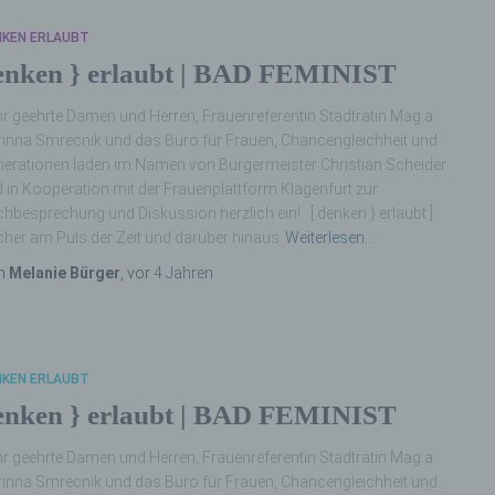
NKEN ERLAUBT
enken } erlaubt | BAD FEMINIST
r geehrte Damen und Herren, Frauenreferentin Stadträtin Mag.a
inna Smrecnik und das Büro für Frauen, Chancengleichheit und
erationen laden im Namen von Bürgermeister Christian Scheider
 in Kooperation mit der Frauenplattform Klagenfurt zur
hbesprechung und Diskussion herzlich ein! [ denken } erlaubt ]
her am Puls der Zeit und darüber hinaus
Weiterlesen…
n
Melanie Bürger
, vor
4 Jahren
NKEN ERLAUBT
enken } erlaubt | BAD FEMINIST
r geehrte Damen und Herren, Frauenreferentin Stadträtin Mag.a
inna Smrecnik und das Büro für Frauen, Chancengleichheit und