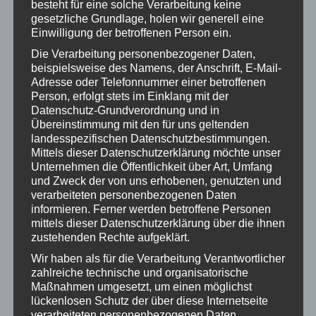
Mai 2023
besteht für eine solche Verarbeitung keine
gesetzliche Grundlage, holen wir generell eine
April 2023
Einwilligung der betroffenen Person ein.
Die Verarbeitung personenbezogener Daten,
März 2023
beispielsweise des Namens, der Anschrift, E-Mail-
Adresse oder Telefonnummer einer betroffenen
Februar 2023
Person, erfolgt stets im Einklang mit der
Januar 2023
Datenschutz-Grundverordnung und in
Übereinstimmung mit den für uns geltenden
Dezember 2022
landesspezifischen Datenschutzbestimmungen.
Mittels dieser Datenschutzerklärung möchte unser
Oktober 2022
Unternehmen die Öffentlichkeit über Art, Umfang
und Zweck der von uns erhobenen, genutzten und
September 2022
verarbeiteten personenbezogenen Daten
informieren. Ferner werden betroffene Personen
Juni 2022
mittels dieser Datenschutzerklärung über die ihnen
zustehenden Rechte aufgeklärt.
Mai 2022
Wir haben als für die Verarbeitung Verantwortlicher
April 2022
zahlreiche technische und organisatorische
Maßnahmen umgesetzt, um einen möglichst
März 2022
lückenlosen Schutz der über diese Internetseite
verarbeiteten personenbezogenen Daten