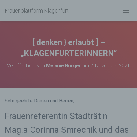
Frauenplattform Klagenfurt
N
A
V
I
G
[ denken } erlaubt ] –
A
T
„KLAGENFURTERINNERN“
I
O
Veröffentlicht von
Melanie Bürger
am
2. November 2021
N
U
M
S
C
H
Sehr geehrte Damen und Herren,
A
L
Frauenreferentin Stadträtin
T
E
N
Mag.a Corinna Smrecnik und das