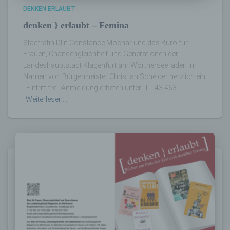
die sich auf eine natürliche Person beziehen,
DENKEN ERLAUBT
zu bewerten, insbesondere, um Aspekte
bezüglich Arbeitsleistung, wirtschaftlicher
denken } erlaubt – Femina
Lage, Gesundheit, persönlicher Vorlieben,
Interessen, Zuverlässigkeit, Verhalten,
Stadträtin DIin Constance Mochar und das Büro für
Aufenthaltsort oder Ortswechsel dieser
Frauen, Chancengleichheit und Generationen der
natürlichen Person zu analysieren oder
Landeshauptstadt Klagenfurt am Wörthersee laden im
vorherzusagen.
Namen von Bürgermeister Christian Scheider herzlich ein!
Eintritt frei! Anmeldung erbeten unter: T +43 463
Weiterlesen…
f) Pseudonymisierung
Pseudonymisierung ist die Verarbeitung
personenbezogener Daten in einer Weise,
auf welche die personenbezogenen Daten
ohne Hinzuziehung zusätzlicher
Informationen nicht mehr einer spezifischen
betroffenen Person zugeordnet werden
können, sofern diese zusätzlichen
Informationen gesondert aufbewahrt werden
und technischen und organisatorischen
Maßnahmen unterliegen, die gewährleisten,