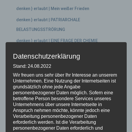
denken } erlaubt | Mein weißer Frieden
denken } erlaubt | PATRIARCHALE
BELASTUNGSSTRÖRUNG
denken } erlaubt | EINE FRAGE DER CHEMIE
denken } erlaubt | Das Glücksdiktat und wie es unser
Datenschutzerklärung
Leben beherrscht
Stand: 24.08.2022
Wir freuen uns sehr über Ihr Interesse an unserem
Neueste Kommentare
Unternehmen. Eine Nutzung der Internetseiten ist
grundsätzlich ohne jede Angabe
personenbezogener Daten möglich. Sofern eine
Archive
betroffene Person besondere Services unseres
Unternehmens über unsere Internetseite in
Anspruch nehmen möchte, könnte jedoch eine
November 2024
Verarbeitung personenbezogener Daten
Juni 2023
erforderlich werden. Ist die Verarbeitung
personenbezogener Daten erforderlich und