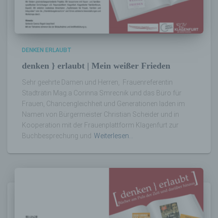
dass die personenbezogenen Daten nicht
einer identifizierten oder identifizierbaren
natürlichen Person zugewiesen werden.
DENKEN ERLAUBT
g) Verantwortlicher oder für die Verarbeitung
denken } erlaubt | Mein weißer Frieden
Verantwortlicher
Sehr geehrte Damen und Herren, Frauenreferentin
Verantwortlicher oder für die Verarbeitung
Stadträtin Mag.a Corinna Smrecnik und das Büro für
Verantwortlicher ist die natürliche oder
Frauen, Chancengleichheit und Generationen laden im
juristische Person, Behörde, Einrichtung
Namen von Bürgermeister Christian Scheider und in
oder andere Stelle, die allein oder
Kooperation mit der Frauenplattform Klagenfurt zur
gemeinsam mit anderen über die Zwecke
und Mittel der Verarbeitung von
Buchbesprechung und
Weiterlesen…
personenbezogenen Daten entscheidet.
Sind die Zwecke und Mittel dieser
Verarbeitung durch das Unionsrecht oder
das Recht der Mitgliedstaaten vorgegeben,
so kann der Verantwortliche
beziehungsweise können die bestimmten
Kriterien seiner Benennung nach dem
Unionsrecht oder dem Recht der