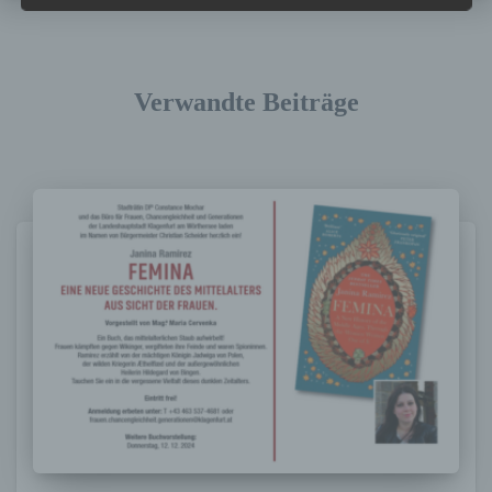
Verbreitung oder eine andere Form der
Bereitstellung, den Abgleich oder die
Verknüpfung, die Einschränkung, das
Löschen oder die Vernichtung.
Verwandte Beiträge
d) Einschränkung der Verarbeitung
Einschränkung der Verarbeitung ist die
Markierung gespeicherter
personenbezogener Daten mit dem Ziel, ihre
künftige Verarbeitung einzuschränken.
e) Profiling
Profiling ist jede Art der automatisierten
Verarbeitung personenbezogener Daten, die
darin besteht, dass diese
personenbezogenen Daten verwendet
werden, um bestimmte persönliche Aspekte,