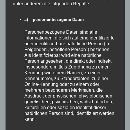
unter anderem die folgenden Begriffe:
November 2019
Oktober 2019
a) personenbezogene Daten
September 2019
Personenbezogene Daten sind alle
Informationen, die sich auf eine identifizierte
Januar 2019
oder identifizierbare natürliche Person (im
Folgenden „betroffene Person") beziehen.
Juni 2018
Als identifizierbar wird eine natürliche
März 2018
Person angesehen, die direkt oder indirekt,
insbesondere mittels Zuordnung zu einer
Februar 2018
Kennung wie einem Namen, zu einer
Kennnummer, zu Standortdaten, zu einer
Online-Kennung oder zu einem oder
Kategorien
mehreren besonderen Merkmalen, die
Ausdruck der physischen, physiologischen,
genetischen, psychischen, wirtschaftlichen,
Allgemein
kulturellen oder sozialen Identität dieser
natürlichen Person sind, identifiziert werden
Buchpräsentation
kann.
Buchvorstellen