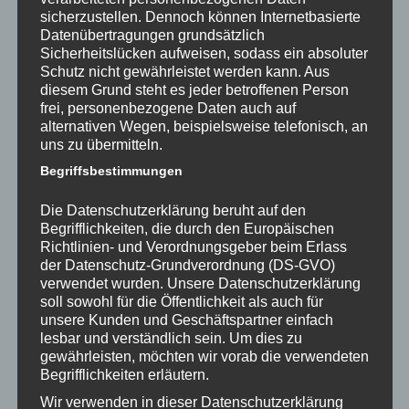
Februar 2022
sicherzustellen. Dennoch können Internetbasierte
Datenübertragungen grundsätzlich
Januar 2022
Sicherheitslücken aufweisen, sodass ein absoluter
Schutz nicht gewährleistet werden kann. Aus
November 2021
diesem Grund steht es jeder betroffenen Person
frei, personenbezogene Daten auch auf
Oktober 2021
alternativen Wegen, beispielsweise telefonisch, an
uns zu übermitteln.
September 2021
Begriffsbestimmungen
August 2021
Die Datenschutzerklärung beruht auf den
Juli 2021
Begrifflichkeiten, die durch den Europäischen
Richtlinien- und Verordnungsgeber beim Erlass
Juni 2021
der Datenschutz-Grundverordnung (DS-GVO)
verwendet wurden. Unsere Datenschutzerklärung
Mai 2021
soll sowohl für die Öffentlichkeit als auch für
unsere Kunden und Geschäftspartner einfach
Dezember 2020
lesbar und verständlich sein. Um dies zu
gewährleisten, möchten wir vorab die verwendeten
November 2020
Begrifflichkeiten erläutern.
Januar 2020
Wir verwenden in dieser Datenschutzerklärung