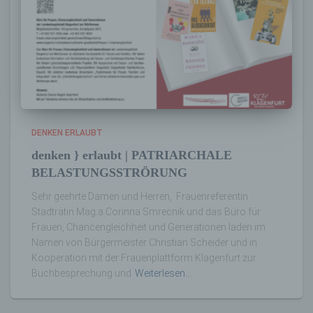
Mitgliedstaaten vorgesehen werden.
h) Auftragsverarbeiter
Auftragsverarbeiter ist eine natürliche oder
juristische Person, Behörde, Einrichtung
oder andere Stelle, die personenbezogene
Daten im Auftrag des Verantwortlichen
DENKEN ERLAUBT
verarbeitet.
denken } erlaubt | PATRIARCHALE
BELASTUNGSSTRÖRUNG
i) Empfänger
Sehr geehrte Damen und Herren, Frauenreferentin
Stadträtin Mag.a Corinna Smrecnik und das Büro für
Empfänger ist eine natürliche oder juristische
Frauen, Chancengleichheit und Generationen laden im
Person, Behörde, Einrichtung oder andere
Namen von Bürgermeister Christian Scheider und in
Stelle, der personenbezogene Daten
Kooperation mit der Frauenplattform Klagenfurt zur
offengelegt werden, unabhängig davon, ob
Buchbesprechung und
Weiterlesen…
es sich bei ihr um einen Dritten handelt oder
nicht. Behörden, die im Rahmen eines
bestimmten Untersuchungsauftrags nach