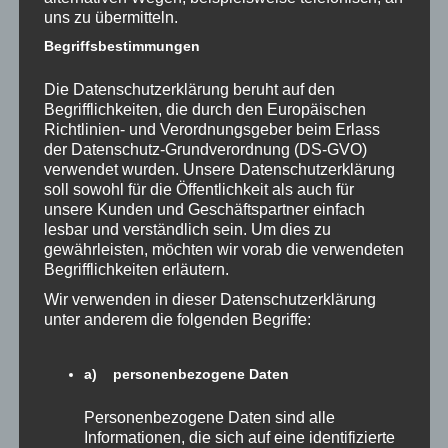
uns zu übermitteln.
Januar 2020
Begriffsbestimmungen
November 2019
Die Datenschutzerklärung beruht auf den
Oktober 2019
Begrifflichkeiten, die durch den Europäischen
Richtlinien- und Verordnungsgeber beim Erlass
September 2019
der Datenschutz-Grundverordnung (DS-GVO)
verwendet wurden. Unsere Datenschutzerklärung
Januar 2019
soll sowohl für die Öffentlichkeit als auch für
unsere Kunden und Geschäftspartner einfach
Juni 2018
lesbar und verständlich sein. Um dies zu
gewährleisten, möchten wir vorab die verwendeten
März 2018
Begrifflichkeiten erläutern.
Februar 2018
Wir verwenden in dieser Datenschutzerklärung
unter anderem die folgenden Begriffe:
Kategorien
a) personenbezogene Daten
Allgemein
Personenbezogene Daten sind alle
Informationen, die sich auf eine identifizierte
Buchpräsentation