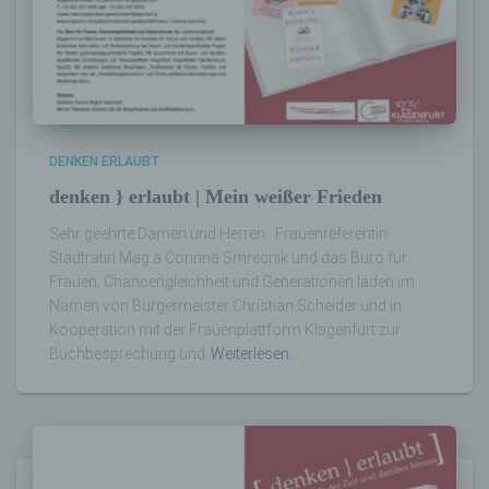
vorherzusagen.
f) Pseudonymisierung
Pseudonymisierung ist die Verarbeitung
personenbezogener Daten in einer Weise,
DENKEN ERLAUBT
auf welche die personenbezogenen Daten
ohne Hinzuziehung zusätzlicher
denken } erlaubt | Mein weißer Frieden
Informationen nicht mehr einer spezifischen
Sehr geehrte Damen und Herren, Frauenreferentin
betroffenen Person zugeordnet werden
können, sofern diese zusätzlichen
Stadträtin Mag.a Corinna Smrecnik und das Büro für
Informationen gesondert aufbewahrt werden
Frauen, Chancengleichheit und Generationen laden im
und technischen und organisatorischen
Namen von Bürgermeister Christian Scheider und in
Maßnahmen unterliegen, die gewährleisten,
Kooperation mit der Frauenplattform Klagenfurt zur
dass die personenbezogenen Daten nicht
Buchbesprechung und
Weiterlesen…
einer identifizierten oder identifizierbaren
natürlichen Person zugewiesen werden.
g) Verantwortlicher oder für die Verarbeitung
Verantwortlicher