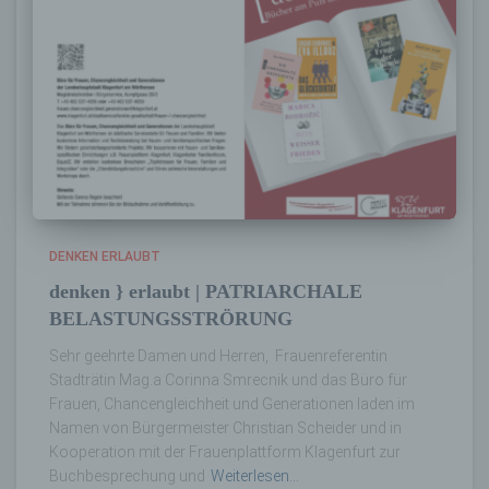
Verantwortlicher oder für die Verarbeitung
Verantwortlicher ist die natürliche oder
juristische Person, Behörde, Einrichtung
oder andere Stelle, die allein oder
gemeinsam mit anderen über die Zwecke
und Mittel der Verarbeitung von
personenbezogenen Daten entscheidet.
Sind die Zwecke und Mittel dieser
Verarbeitung durch das Unionsrecht oder
das Recht der Mitgliedstaaten vorgegeben,
DENKEN ERLAUBT
so kann der Verantwortliche
beziehungsweise können die bestimmten
denken } erlaubt | PATRIARCHALE
Kriterien seiner Benennung nach dem
BELASTUNGSSTRÖRUNG
Unionsrecht oder dem Recht der
Mitgliedstaaten vorgesehen werden.
Sehr geehrte Damen und Herren, Frauenreferentin
Stadträtin Mag.a Corinna Smrecnik und das Büro für
Frauen, Chancengleichheit und Generationen laden im
h) Auftragsverarbeiter
Namen von Bürgermeister Christian Scheider und in
Kooperation mit der Frauenplattform Klagenfurt zur
Auftragsverarbeiter ist eine natürliche oder
Buchbesprechung und
Weiterlesen…