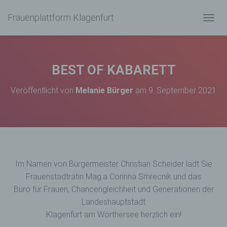
Frauenplattform Klagenfurt
N
A
V
I
G
BEST OF KABARETT
A
T
Veröffentlicht von
Melanie Bürger
am
9. September 2021
I
O
N
U
M
S
C
H
Im Namen von Bürgermeister Christian Scheider lädt Sie
A
Frauenstadträtin Mag.
a
Corinna Smrecnik und das
L
Büro für Frauen, Chancengleichheit und Generationen der
T
E
Landeshauptstadt
N
Klagenfurt am Wörthersee herzlich ein!