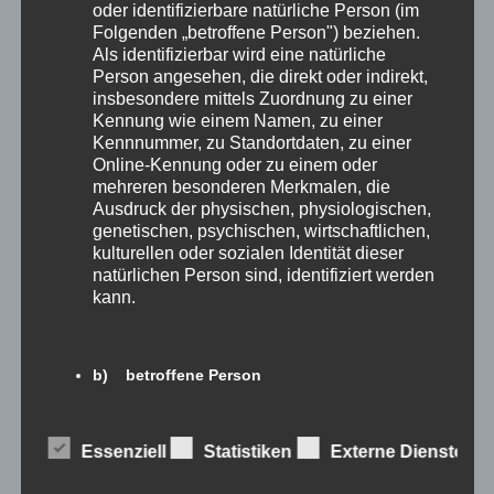
oder identifizierbare natürliche Person (im
Buchvorstellen
Folgenden „betroffene Person") beziehen.
Als identifizierbar wird eine natürliche
Buchvorstellung
Person angesehen, die direkt oder indirekt,
insbesondere mittels Zuordnung zu einer
Denken erlaubt
Kennung wie einem Namen, zu einer
Kennnummer, zu Standortdaten, zu einer
Denken erlaubt Nachlese
Online-Kennung oder zu einem oder
mehreren besonderen Merkmalen, die
Veranstaltung
Ausdruck der physischen, physiologischen,
genetischen, psychischen, wirtschaftlichen,
kulturellen oder sozialen Identität dieser
Meta
natürlichen Person sind, identifiziert werden
kann.
Anmelden
Feed der Einträge
b) betroffene Person
Kommentare-Feed
Betroffene Person ist jede identifizierte oder
WordPress.org
identifizierbare natürliche Person, deren
Essenziell
Statistiken
Externe Dienste
personenbezogene Daten von dem für die
Verarbeitung Verantwortlichen verarbeitet