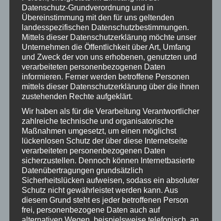
Datenschutz-Grundverordnung und in
März 2022
Übereinstimmung mit den für uns geltenden
landesspezifischen Datenschutzbestimmungen.
Februar 2022
Mittels dieser Datenschutzerklärung möchte unser
Januar 2022
Unternehmen die Öffentlichkeit über Art, Umfang
und Zweck der von uns erhobenen, genutzten und
November 2021
verarbeiteten personenbezogenen Daten
informieren. Ferner werden betroffene Personen
Oktober 2021
mittels dieser Datenschutzerklärung über die ihnen
zustehenden Rechte aufgeklärt.
September 2021
Wir haben als für die Verarbeitung Verantwortlicher
zahlreiche technische und organisatorische
August 2021
Maßnahmen umgesetzt, um einen möglichst
Juli 2021
lückenlosen Schutz der über diese Internetseite
verarbeiteten personenbezogenen Daten
Juni 2021
sicherzustellen. Dennoch können Internetbasierte
Datenübertragungen grundsätzlich
Mai 2021
Sicherheitslücken aufweisen, sodass ein absoluter
Schutz nicht gewährleistet werden kann. Aus
Dezember 2020
diesem Grund steht es jeder betroffenen Person
frei, personenbezogene Daten auch auf
November 2020
alternativen Wegen, beispielsweise telefonisch, an