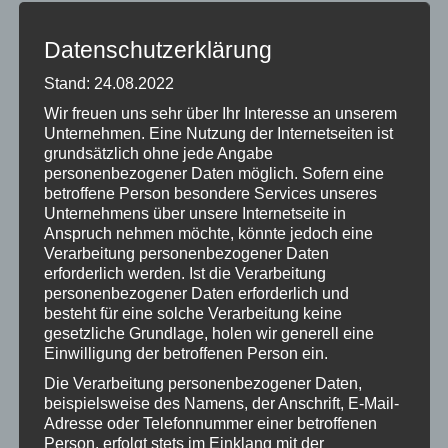
Juni 2023
Datenschutzerklärung
Mai 2023
Stand: 24.08.2022
April 2023
Wir freuen uns sehr über Ihr Interesse an unserem
März 2023
Unternehmen. Eine Nutzung der Internetseiten ist
grundsätzlich ohne jede Angabe
Februar 2023
personenbezogener Daten möglich. Sofern eine
betroffene Person besondere Services unseres
Januar 2023
Unternehmens über unsere Internetseite in
Anspruch nehmen möchte, könnte jedoch eine
Dezember 2022
Verarbeitung personenbezogener Daten
erforderlich werden. Ist die Verarbeitung
Oktober 2022
personenbezogener Daten erforderlich und
besteht für eine solche Verarbeitung keine
September 2022
gesetzliche Grundlage, holen wir generell eine
Juni 2022
Einwilligung der betroffenen Person ein.
Die Verarbeitung personenbezogener Daten,
Mai 2022
beispielsweise des Namens, der Anschrift, E-Mail-
Adresse oder Telefonnummer einer betroffenen
April 2022
Person, erfolgt stets im Einklang mit der