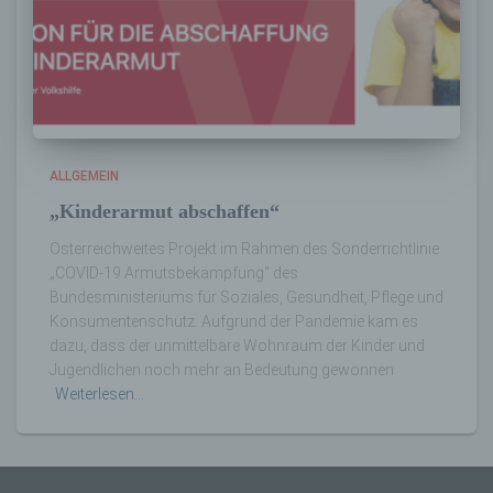
h) Auftragsverarbeiter
Auftragsverarbeiter ist eine natürliche oder
juristische Person, Behörde, Einrichtung
oder andere Stelle, die personenbezogene
ALLGEMEIN
Daten im Auftrag des Verantwortlichen
„Kinderarmut abschaffen“
verarbeitet.
Österreichweites Projekt im Rahmen des Sonderrichtlinie
„COVID-19 Armutsbekämpfung“ des
i) Empfänger
Bundesministeriums für Soziales, Gesundheit, Pflege und
Konsumentenschutz. Aufgrund der Pandemie kam es
Empfänger ist eine natürliche oder juristische
dazu, dass der unmittelbare Wohnraum der Kinder und
Person, Behörde, Einrichtung oder andere
Jugendlichen noch mehr an Bedeutung gewonnen
Stelle, der personenbezogene Daten
Weiterlesen…
offengelegt werden, unabhängig davon, ob
es sich bei ihr um einen Dritten handelt oder
nicht. Behörden, die im Rahmen eines
bestimmten Untersuchungsauftrags nach
dem Unionsrecht oder dem Recht der