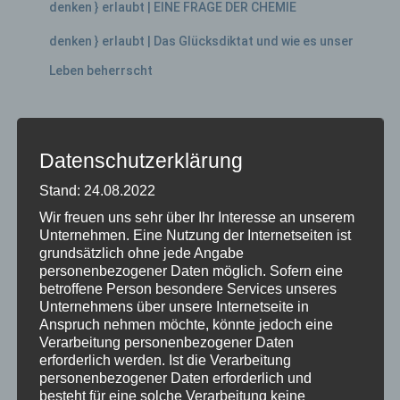
denken } erlaubt | EINE FRAGE DER CHEMIE
denken } erlaubt | Das Glücksdiktat und wie es unser
Leben beherrscht
Neueste Kommentare
Datenschutzerklärung
Archive
Stand: 24.08.2022
Wir freuen uns sehr über Ihr Interesse an unserem
November 2024
Unternehmen. Eine Nutzung der Internetseiten ist
grundsätzlich ohne jede Angabe
Juni 2023
personenbezogener Daten möglich. Sofern eine
Mai 2023
betroffene Person besondere Services unseres
Unternehmens über unsere Internetseite in
April 2023
Anspruch nehmen möchte, könnte jedoch eine
Verarbeitung personenbezogener Daten
März 2023
erforderlich werden. Ist die Verarbeitung
personenbezogener Daten erforderlich und
Februar 2023
besteht für eine solche Verarbeitung keine