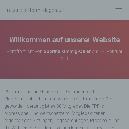
Frauenplattform Klagenfurt
N
A
V
I
G
Willkommen auf unserer Website
A
T
Veröffentlicht von
Sabrina Kimmig-Öhler
am
27. Februar
I
2018
O
N
U
M
S
C
25 Jahre sind eine lange Zeit. Die Frauenplattform
H
A
Klagenfurt hat sich gut entwickelt, sie ist immer größer
L
geworden, derzeit gibt es 30 Mitglieder. Die FPF ist
T
professionell und wertschätzend. Mitgliedskriterien,
E
N
regelmäßigen Sitzungen, Tagesordnungen, Protokolle und
die Wahl einer Präsidentin zeigen klare und nachvollzieh-