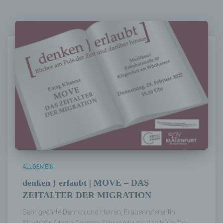
Bereitstellung, den Abgleich oder die
Verknüpfung, die Einschränkung, das
Löschen oder die Vernichtung.
d) Einschränkung der Verarbeitung
Einschränkung der Verarbeitung ist die
Markierung gespeicherter
personenbezogener Daten mit dem Ziel, ihre
künftige Verarbeitung einzuschränken.
e) Profiling
ALLGEMEIN
Profiling ist jede Art der automatisierten
Verarbeitung personenbezogener Daten, die
denken } erlaubt | MOVE – DAS
darin besteht, dass diese
ZEITALTER DER MIGRATION
personenbezogenen Daten verwendet
werden, um bestimmte persönliche Aspekte,
Sehr geehrte Damen und Herren, Frauenreferentin
die sich auf eine natürliche Person beziehen,
Stadträtin Mag.a Corinna Smrecnik und das Büro für