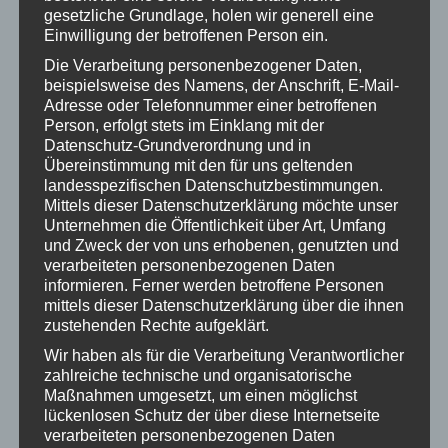
gesetzliche Grundlage, holen wir generell eine
Januar 2023
Einwilligung der betroffenen Person ein.
Dezember 2022
Die Verarbeitung personenbezogener Daten,
beispielsweise des Namens, der Anschrift, E-Mail-
Oktober 2022
Adresse oder Telefonnummer einer betroffenen
Person, erfolgt stets im Einklang mit der
September 2022
Datenschutz-Grundverordnung und in
Übereinstimmung mit den für uns geltenden
Juni 2022
landesspezifischen Datenschutzbestimmungen.
Mittels dieser Datenschutzerklärung möchte unser
Mai 2022
Unternehmen die Öffentlichkeit über Art, Umfang
und Zweck der von uns erhobenen, genutzten und
April 2022
verarbeiteten personenbezogenen Daten
informieren. Ferner werden betroffene Personen
März 2022
mittels dieser Datenschutzerklärung über die ihnen
zustehenden Rechte aufgeklärt.
Februar 2022
Wir haben als für die Verarbeitung Verantwortlicher
Januar 2022
zahlreiche technische und organisatorische
Maßnahmen umgesetzt, um einen möglichst
November 2021
lückenlosen Schutz der über diese Internetseite
verarbeiteten personenbezogenen Daten
Oktober 2021