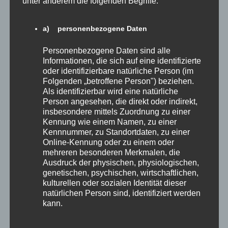
unter anderem die folgenden Begriffe:
Januar 2019
Juni 2018
a) personenbezogene Daten
März 2018
Personenbezogene Daten sind alle
Februar 2018
Informationen, die sich auf eine identifizierte
oder identifizierbare natürliche Person (im
Folgenden „betroffene Person") beziehen.
Kategorien
Als identifizierbar wird eine natürliche
Person angesehen, die direkt oder indirekt,
insbesondere mittels Zuordnung zu einer
Allgemein
Kennung wie einem Namen, zu einer
Kennnummer, zu Standortdaten, zu einer
Buchpräsentation
Online-Kennung oder zu einem oder
mehreren besonderen Merkmalen, die
Buchvorstellen
Ausdruck der physischen, physiologischen,
Buchvorstellung
genetischen, psychischen, wirtschaftlichen,
kulturellen oder sozialen Identität dieser
Denken erlaubt
natürlichen Person sind, identifiziert werden
kann.
Denken erlaubt Nachlese