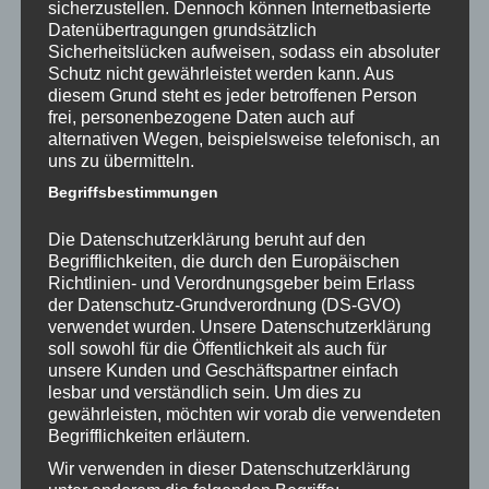
sicherzustellen. Dennoch können Internetbasierte
Datenübertragungen grundsätzlich
September 2021
Sicherheitslücken aufweisen, sodass ein absoluter
Schutz nicht gewährleistet werden kann. Aus
August 2021
diesem Grund steht es jeder betroffenen Person
frei, personenbezogene Daten auch auf
Juli 2021
alternativen Wegen, beispielsweise telefonisch, an
uns zu übermitteln.
Juni 2021
Begriffsbestimmungen
Mai 2021
Die Datenschutzerklärung beruht auf den
Dezember 2020
Begrifflichkeiten, die durch den Europäischen
Richtlinien- und Verordnungsgeber beim Erlass
November 2020
der Datenschutz-Grundverordnung (DS-GVO)
verwendet wurden. Unsere Datenschutzerklärung
Januar 2020
soll sowohl für die Öffentlichkeit als auch für
November 2019
unsere Kunden und Geschäftspartner einfach
lesbar und verständlich sein. Um dies zu
Oktober 2019
gewährleisten, möchten wir vorab die verwendeten
Begrifflichkeiten erläutern.
September 2019
Wir verwenden in dieser Datenschutzerklärung