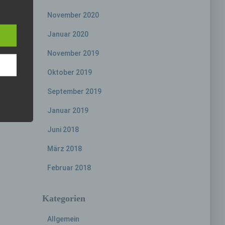
e
November 2020
eine
Januar 2020
den
rliche
November 2019
s
Oktober 2019
 zu
r
September 2019
lichen
Januar 2019
Juni 2018
März 2018
Februar 2018
 die
Kategorien
Allgemein