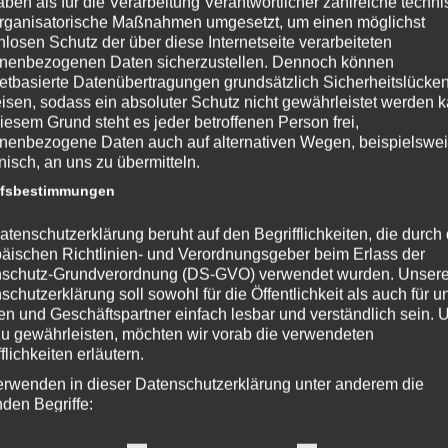
aben als für die Verarbeitung Verantwortlicher zahlreiche techn
rganisatorische Maßnahmen umgesetzt, um einen möglichst
nlosen Schutz der über diese Internetseite verarbeiteten
nenbezogenen Daten sicherzustellen. Dennoch können
netbasierte Datenübertragungen grundsätzlich Sicherheitslücke
isen, sodass ein absoluter Schutz nicht gewährleistet werden k
iesem Grund steht es jeder betroffenen Person frei,
nenbezogene Daten auch auf alternativen Wegen, beispielswe
onisch, an uns zu übermitteln.
ffsbestimmungen
atenschutzerklärung beruht auf den Begrifflichkeiten, die durch
äischen Richtlinien- und Verordnungsgeber beim Erlass der
schutz-Grundverordnung (DS-GVO) verwendet wurden. Unser
schutzerklärung soll sowohl für die Öffentlichkeit als auch für u
n und Geschäftspartner einfach lesbar und verständlich sein.
zu gewährleisten, möchten wir vorab die verwendeten
flichkeiten erläutern.
erwenden in dieser Datenschutzerklärung unter anderem die
nden Begriffe: