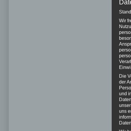
Dat
Stand
Wir f
Nutzu
perso
beson
Anspr
perso
perso
Verar
Einwi
Die V
der A
Perso
und i
Daten
unser
uns e
infor
Daten