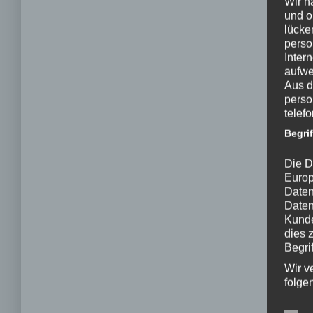
Wir h
und o
lücke
perso
Inter
aufwe
Aus d
perso
telef
Begri
Die D
Europ
Daten
Daten
Kunde
dies 
Begrif
Wir v
folge