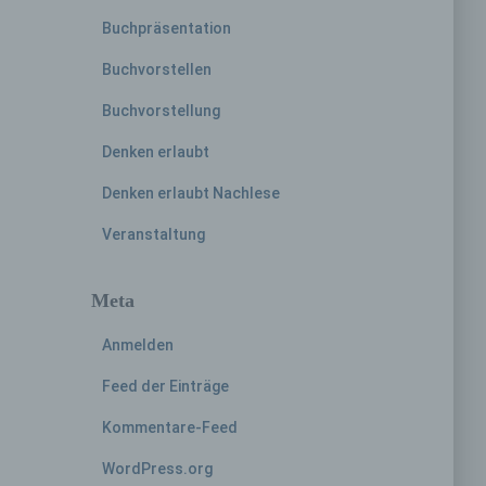
Buchpräsentation
hren
Buchvorstellen
en,
Buchvorstellung
die
Denken erlaubt
oder
Denken erlaubt Nachlese
tung.
Veranstaltung
Meta
er
Anmelden
ung
Feed der Einträge
Kommentare-Feed
WordPress.org