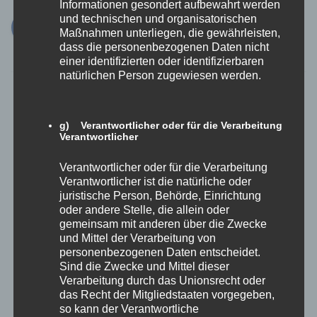
Informationen gesondert aufbewahrt werden
und technischen und organisatorischen
Maßnahmen unterliegen, die gewährleisten,
dass die personenbezogenen Daten nicht
einer identifizierten oder identifizierbaren
natürlichen Person zugewiesen werden.
g) Verantwortlicher oder für die Verarbeitung
Verantwortlicher
Neueste Beiträge
Verantwortlicher oder für die Verarbeitung
denken } erlaubt – Femina
Verantwortlicher ist die natürliche oder
juristische Person, Behörde, Einrichtung
denken } erlaubt | Mein weißer Frieden
oder andere Stelle, die allein oder
gemeinsam mit anderen über die Zwecke
denken } erlaubt | PATRIARCHALE
und Mittel der Verarbeitung von
personenbezogenen Daten entscheidet.
BELASTUNGSSTRÖRUNG
Sind die Zwecke und Mittel dieser
Verarbeitung durch das Unionsrecht oder
denken } erlaubt | EINE FRAGE DER CHEMIE
das Recht der Mitgliedstaaten vorgegeben,
so kann der Verantwortliche
denken } erlaubt | Das Glücksdiktat und wie es unser