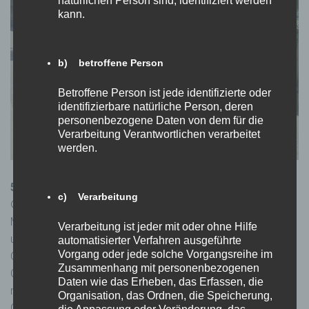
natürlichen Person sind, identifiziert werden
kann.
b) betroffene Person
Betroffene Person ist jede identifizierte oder
identifizierbare natürliche Person, deren
personenbezogene Daten von dem für die
Verarbeitung Verantwortlichen verarbeitet
werden.
5. Mädchenzentrum Klagenfurt zeigt Zivilcourage
c) Verarbeitung
© Mädchenzentrum Klagenfurt Aktiv und engagiert tritt das
Mädchenzentrum Klagenfurt gegen Gewalt an Mädchen*
Verarbeitung ist jeder mit oder ohne Hilfe
und Frauen*an. GF Mag.a Christine Erlach: „Sexismus und
automatisierter Verfahren ausgeführte
Vorgang oder jede solche Vorgangsreihe im
Gewalt an Mädchen* und Frauen* findet mitten in der
Zusammenhang mit personenbezogenen
Gesellschaft statt – es geht uns alle an! Deshalb gehen wir
Daten wie das Erheben, das Erfassen, die
mit dem Projekt in den Alltag der Menschen und suchen das
Organisation, das Ordnen, die Speicherung,
Gespräch. Nur wenn wir alle gemeinsam nicht mehr