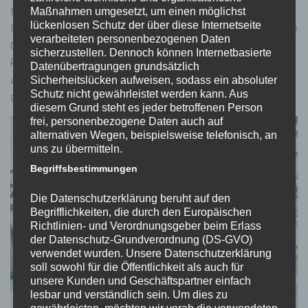
tragen auch dafür Sorge, dass es etwa Broschüren und
Maßnahmen umgesetzt, um einen möglichst
lückenlosen Schutz der über diese Internetseite
Infos über Anlaufstellen und Ähnliches gibt. Oft beginnt diese
verarbeiteten personenbezogenen Daten
Gewalt im Kleinen, in Nebensätzen, die sich dann zu einem
sicherzustellen. Dennoch können Internetbasierte
Problem entwickeln. Daher ist es besonders wichtig,
Datenübertragungen grundsätzlich
aufmerksam zu sein und wir als Stadt Villach unterstützen
Sicherheitslücken aufweisen, sodass ein absoluter
Schutz nicht gewährleistet werden kann. Aus
diese wichtige Aktion zu hundert Prozent.“
diesem Grund steht es jeder betroffenen Person
frei, personenbezogene Daten auch auf
alternativen Wegen, beispielsweise telefonisch, an
uns zu übermitteln.
Begriffsbestimmungen
Die Datenschutzerklärung beruht auf den
Begrifflichkeiten, die durch den Europäischen
Richtlinien- und Verordnungsgeber beim Erlass
der Datenschutz-Grundverordnung (DS-GVO)
verwendet wurden. Unsere Datenschutzerklärung
soll sowohl für die Öffentlichkeit als auch für
unsere Kunden und Geschäftspartner einfach
lesbar und verständlich sein. Um dies zu