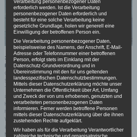
Verarbeitung personenbezogener Daten
erforderlich werden. Ist die Verarbeitung
personenbezogener Daten erforderlich und
besteht für eine solche Verarbeitung keine
gesetzliche Grundlage, holen wir generell eine
Einwilligung der betroffenen Person ein.
Die Verarbeitung personenbezogener Daten,
beispielsweise des Namens, der Anschrift, E-Mail-
Adresse oder Telefonnummer einer betroffenen
3. Villach zeigt Zivilcourage – 23.7.2021 am
Person, erfolgt stets im Einklang mit der
Rathausplatz und am Silbersee
Datenschutz-Grundverordnung und in
Übereinstimmung mit den für uns geltenden
©Stadt Villach – M. Gillner Vzbgm.in Mag.a Gerda
landesspezifischen Datenschutzbestimmungen.
Sandriesser (rechts) und Frauenbeauftragte BA Marie-
Mittels dieser Datenschutzerklärung möchte unser
Theres Grilltisch,MA setzen sich ein für ein Ende der Gewalt
Unternehmen die Öffentlichkeit über Art, Umfang
an Mädchen und Frauen. Vzbgm.in Gerda Sandriesser: „Das
und Zweck der von uns erhobenen, genutzten und
verarbeiteten personenbezogenen Daten
Hinschauen und das Thematisieren dieses leider
informieren. Ferner werden betroffene Personen
hochaktuellen Themas ist die Grundlage für eine Änderung.
mittels dieser Datenschutzerklärung über die ihnen
Wir als Stadt Villach wollen eine breite Öffentlichkeit
zustehenden Rechte aufgeklärt.
aufmerksam machen, dass Sexismus und Gewalt an
Wir haben als für die Verarbeitung Verantwortlicher
Mädchen und Frauen nicht mehr toleriert werden darf und
zahlreiche technische und organisatorische