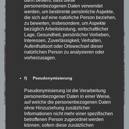
darin besteht, dass diese
personenbezogenen Daten verwendet
6. Mädchenzentrum Klagenfurt informiert mit Fakten
werden, um bestimmte persönliche Aspekte,
© Mädchenzentrum Klagenfurt Fakten sagen mehr – das
die sich auf eine natürliche Person beziehen,
Mädchenzentrum informiert u.a. mit einem Straßen-Quiz
zu bewerten, insbesondere, um Aspekte
bezüglich Arbeitsleistung, wirtschaftlicher
Lage, Gesundheit, persönlicher Vorlieben,
Interessen, Zuverlässigkeit, Verhalten,
Aufenthaltsort oder Ortswechsel dieser
natürlichen Person zu analysieren oder
vorherzusagen.
f) Pseudonymisierung
Pseudonymisierung ist die Verarbeitung
personenbezogener Daten in einer Weise,
auf welche die personenbezogenen Daten
ohne Hinzuziehung zusätzlicher
Informationen nicht mehr einer spezifischen
betroffenen Person zugeordnet werden
Kategorien:
ALLGEMEIN
können, sofern diese zusätzlichen