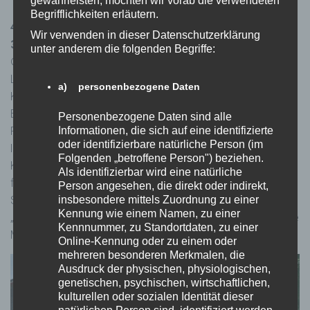
gewährleisten, möchten wir vorab die verwendeten
Begrifflichkeiten erläutern.
4. St. Kanzian am Klopeinersee zeigt Zivilcourage –
Wir verwenden in dieser Datenschutzerklärung
31.7.2021 auf der Seepromenade beim Strandbad
unter anderem die folgenden Begriffe:
© Gemeinde St. Kanzian am Klopeinersee Vzbgm. Alois
Lach und Frauenreferentin Daniela Kristof, Mag.a Eva
a) personenbezogene Daten
Krainer vom Mädchenzentrum Klagenfurt und Mag.a
Elisabeth Ratschnig von der Frauen- und
Personenbezogene Daten sind alle
Informationen, die sich auf eine identifizierte
Familienberatungsstelle WIFF Völkermarkt (von rechts nach
oder identifizierbare natürliche Person (im
links) informieren auf der Seepromenade in St. Kanzian am
Folgenden „betroffene Person") beziehen.
Klopeinersee. GRin Daniela Kristof: „Mir ist wichtig, Mädchen
Als identifizierbar wird eine natürliche
frühzeitig zu informieren und einen Beitrag gegen die
Person angesehen, die direkt oder indirekt,
insbesondere mittels Zuordnung zu einer
Sexualisierung und Gewalt zu leisten“. Vzbgm. Alois Lach:
Kennung wie einem Namen, zu einer
„Eltern müssen rechtzeitig auf ihre Söhne einwirken, dass sie
Kennnummer, zu Standortdaten, zu einer
Mädchen und Frauen fair behandeln!“
Online-Kennung oder zu einem oder
mehreren besonderen Merkmalen, die
Ausdruck der physischen, physiologischen,
genetischen, psychischen, wirtschaftlichen,
kulturellen oder sozialen Identität dieser