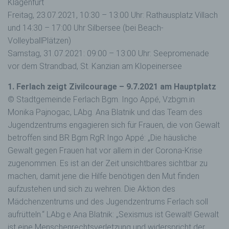
Klagenfurt
Freitag, 23.07.2021, 10:30 – 13:00 Uhr: Rathausplatz Villach
und 14:30 – 17:00 Uhr Silbersee (bei Beach-
VolleyballPlätzen)
Samstag, 31.07.2021: 09:00 – 13:00 Uhr: Seepromenade
vor dem Strandbad, St. Kanzian am Klopeinersee
1. Ferlach zeigt Zivilcourage – 9.7.2021 am Hauptplatz
© Stadtgemeinde Ferlach Bgm. Ingo Appé, Vzbgm.in
Monika Pajnogac, LAbg. Ana Blatnik und das Team des
Jugendzentrums engagieren sich für Frauen, die von Gewalt
betroffen sind BR Bgm RgR Ingo Appé: „Die häusliche
Gewalt gegen Frauen hat vor allem in der Corona-Krise
zugenommen. Es ist an der Zeit unsichtbares sichtbar zu
machen, damit jene die Hilfe benötigen den Mut finden
aufzustehen und sich zu wehren. Die Aktion des
Mädchenzentrums und des Jugendzentrums Ferlach soll
aufrütteln.“ LAbg.e Ana Blatnik: „Sexismus ist Gewalt! Gewalt
ist eine Menschenrechtsverletzung und widerspricht der