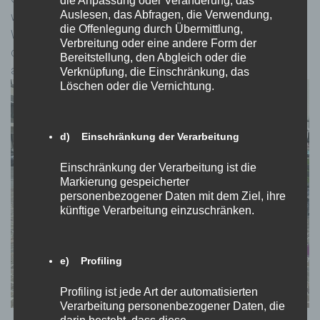
die Anpassung oder Veränderung, das
Auslesen, das Abfragen, die Verwendung,
wegschauen, sexistische und frauenverachtende
die Offenlegung durch Übermittlung,
Wortmeldungen boykottieren und Mädchen* und Frauen*,
Verbreitung oder eine andere Form der
die bedrängt werden, zivilcouragiert unterstützen, kann sich
Bereitstellung, den Abgleich oder die
auch nachhaltig was ändern.“
Verknüpfung, die Einschränkung, das
Löschen oder die Vernichtung.
d) Einschränkung der Verarbeitung
Einschränkung der Verarbeitung ist die
Markierung gespeicherter
personenbezogener Daten mit dem Ziel, ihre
künftige Verarbeitung einzuschränken.
e) Profiling
Profiling ist jede Art der automatisierten
Verarbeitung personenbezogener Daten, die