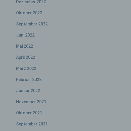
Dezember 2022
es sich bei ihr um einen Dritten handelt oder
nicht. Behörden, die im Rahmen eines
Oktober 2022
bestimmten Untersuchungsauftrags nach
dem Unionsrecht oder dem Recht der
September 2022
Mitgliedstaaten möglicherweise
personenbezogene Daten erhalten, gelten
Juni 2022
jedoch nicht als Empfänger.
Mai 2022
April 2022
j) Dritter
März 2022
Dritter ist eine natürliche oder juristische
Person, Behörde, Einrichtung oder andere
Februar 2022
Stelle außer der betroffenen Person, dem
Verantwortlichen, dem Auftragsverarbeiter
Januar 2022
und den Personen, die unter der
unmittelbaren Verantwortung des
November 2021
Verantwortlichen oder des
Auftragsverarbeiters befugt sind, die
Oktober 2021
personenbezogenen Daten zu verarbeiten.
September 2021