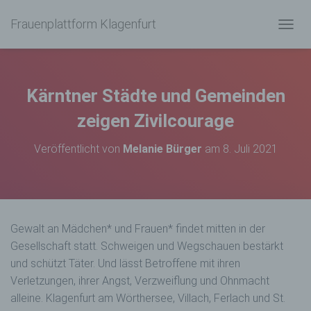
Frauenplattform Klagenfurt
N
A
V
I
G
Kärntner Städte und Gemeinden
A
T
zeigen Zivilcourage
I
O
Veröffentlicht von
Melanie Bürger
am
8. Juli 2021
N
U
M
S
C
H
Gewalt an Mädchen* und Frauen* findet mitten in der
A
Gesellschaft statt. Schweigen und Wegschauen bestärkt
L
T
und schützt Täter. Und lässt Betroffene mit ihren
E
Verletzungen, ihrer Angst, Verzweiflung und Ohnmacht
N
alleine. Klagenfurt am Wörthersee, Villach, Ferlach und St.