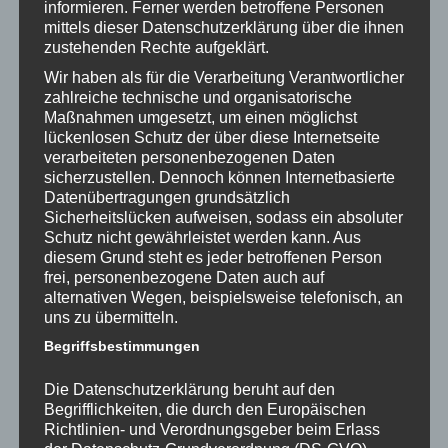
informieren. Ferner werden betroffene Personen
mittels dieser Datenschutzerklärung über die ihnen
Oktober 2019
zustehenden Rechte aufgeklärt.
September 2019
Wir haben als für die Verarbeitung Verantwortlicher
zahlreiche technische und organisatorische
Januar 2019
Maßnahmen umgesetzt, um einen möglichst
lückenlosen Schutz der über diese Internetseite
Juni 2018
verarbeiteten personenbezogenen Daten
sicherzustellen. Dennoch können Internetbasierte
März 2018
Datenübertragungen grundsätzlich
Sicherheitslücken aufweisen, sodass ein absoluter
Februar 2018
Schutz nicht gewährleistet werden kann. Aus
diesem Grund steht es jeder betroffenen Person
frei, personenbezogene Daten auch auf
Kategorien
alternativen Wegen, beispielsweise telefonisch, an
uns zu übermitteln.
Allgemein
Begriffsbestimmungen
Buchpräsentation
Die Datenschutzerklärung beruht auf den
Buchvorstellen
Begrifflichkeiten, die durch den Europäischen
Richtlinien- und Verordnungsgeber beim Erlass
Buchvorstellung