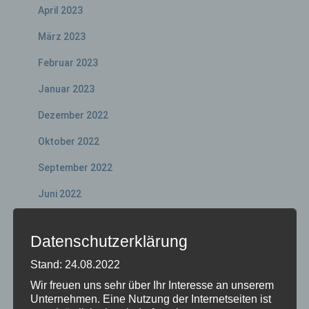
April 2023
März 2023
Februar 2023
Januar 2023
Dezember 2022
Oktober 2022
September 2022
Juni 2022
Mai 2022
Datenschutzerklärung
April 2022
Stand: 24.08.2022
März 2022
Wir freuen uns sehr über Ihr Interesse an unserem
Unternehmen. Eine Nutzung der Internetseiten ist
Februar 2022