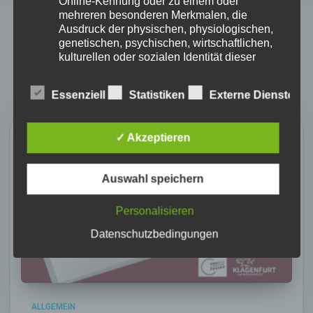
Online-Kennung oder zu einem oder
mehreren besonderen Merkmalen, die
Ausdruck der physischen, physiologischen,
genetischen, psychischen, wirtschaftlichen,
Verwandte Beiträge
kulturellen oder sozialen Identität dieser
natürlichen Person sind, identifiziert werden
kann.
Essenziell
Statistiken
Externe Dienste
b) betroffene Person
✓ Akzeptieren
Betroffene Person ist jede identifizierte oder
identifizierbare natürliche Person, deren
Auswahl speichern
personenbezogene Daten von dem für die
Verarbeitung Verantwortlichen verarbeitet
Personalisieren
werden.
Datenschutzbedingungen
c) Verarbeitung
Verarbeitung ist jeder mit oder ohne Hilfe
ALLGEMEIN