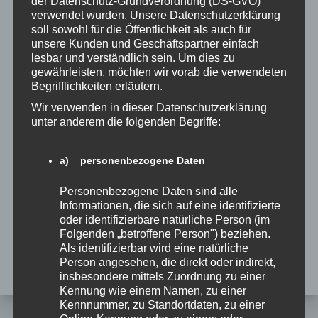
der Datenschutz-Grundverordnung (DS-GVO)
verwendet wurden. Unsere Datenschutzerklärung
Denken erlaubt
soll sowohl für die Öffentlichkeit als auch für
unsere Kunden und Geschäftspartner einfach
Denken erlaubt Nachlese
lesbar und verständlich sein. Um dies zu
gewährleisten, möchten wir vorab die verwendeten
Veranstaltung
Begrifflichkeiten erläutern.
Wir verwenden in dieser Datenschutzerklärung
Meta
unter anderem die folgenden Begriffe:
Anmelden
a) personenbezogene Daten
Feed der Einträge
Personenbezogene Daten sind alle
Informationen, die sich auf eine identifizierte
Kommentare-Feed
oder identifizierbare natürliche Person (im
Folgenden „betroffene Person") beziehen.
WordPress.org
Als identifizierbar wird eine natürliche
Person angesehen, die direkt oder indirekt,
insbesondere mittels Zuordnung zu einer
Kennung wie einem Namen, zu einer
Kennnummer, zu Standortdaten, zu einer