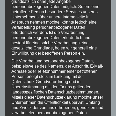
grundsätzlich ohne jede Angabe
Januar 2022
personenbezogener Daten möglich. Sofern eine
betroffene Person besondere Services unseres
November 2021
Unternehmens über unsere Internetseite in
Anspruch nehmen möchte, könnte jedoch eine
Oktober 2021
Verarbeitung personenbezogener Daten
erforderlich werden. Ist die Verarbeitung
September 2021
personenbezogener Daten erforderlich und
besteht für eine solche Verarbeitung keine
August 2021
gesetzliche Grundlage, holen wir generell eine
Einwilligung der betroffenen Person ein.
Juli 2021
Die Verarbeitung personenbezogener Daten,
Juni 2021
beispielsweise des Namens, der Anschrift, E-Mail-
Adresse oder Telefonnummer einer betroffenen
Mai 2021
Person, erfolgt stets im Einklang mit der
Datenschutz-Grundverordnung und in
Dezember 2020
Übereinstimmung mit den für uns geltenden
landesspezifischen Datenschutzbestimmungen.
November 2020
Mittels dieser Datenschutzerklärung möchte unser
Unternehmen die Öffentlichkeit über Art, Umfang
Januar 2020
und Zweck der von uns erhobenen, genutzten und
verarbeiteten personenbezogenen Daten
November 2019