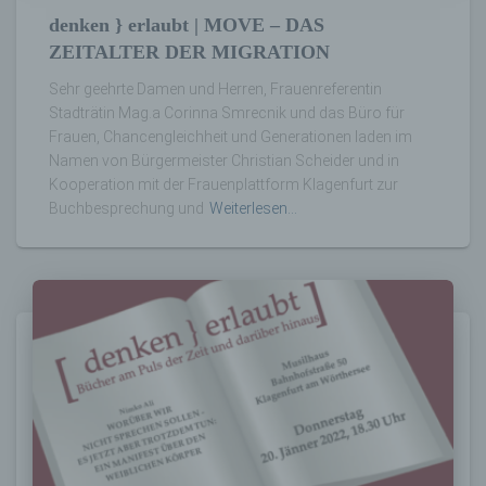
automatisierter Verfahren ausgeführte
denken } erlaubt | MOVE – DAS
Vorgang oder jede solche Vorgangsreihe im
Zusammenhang mit personenbezogenen
ZEITALTER DER MIGRATION
Daten wie das Erheben, das Erfassen, die
Organisation, das Ordnen, die Speicherung,
Sehr geehrte Damen und Herren, Frauenreferentin
die Anpassung oder Veränderung, das
Stadträtin Mag.a Corinna Smrecnik und das Büro für
Auslesen, das Abfragen, die Verwendung,
Frauen, Chancengleichheit und Generationen laden im
die Offenlegung durch Übermittlung,
Namen von Bürgermeister Christian Scheider und in
Verbreitung oder eine andere Form der
Kooperation mit der Frauenplattform Klagenfurt zur
Bereitstellung, den Abgleich oder die
Buchbesprechung und
Weiterlesen…
Verknüpfung, die Einschränkung, das
Löschen oder die Vernichtung.
d) Einschränkung der Verarbeitung
Einschränkung der Verarbeitung ist die
Markierung gespeicherter
personenbezogener Daten mit dem Ziel, ihre
künftige Verarbeitung einzuschränken.