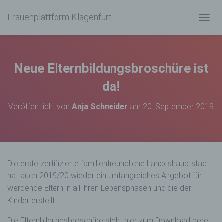
Frauenplattform Klagenfurt
N
A
V
I
G
Neue Elternbildungsbroschüre ist
A
T
da!
I
O
Veröffentlicht von
Anja Schneider
am
20. September 2019
N
U
M
S
C
H
Die erste zertifizierte familienfreundliche Landeshauptstadt
A
hat auch 2019/20 wieder ein umfangreiches Angebot für
L
T
werdende Eltern in all ihren Lebensphasen und die der
E
Kinder erstellt.
N
Die Elternbildungsbroschüre steht hier zum Download bereit: