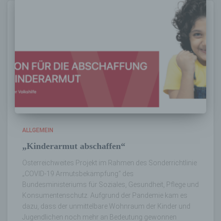
auf welche die personenbezogenen Daten
ohne Hinzuziehung zusätzlicher
Informationen nicht mehr einer spezifischen
betroffenen Person zugeordnet werden
können, sofern diese zusätzlichen
Informationen gesondert aufbewahrt werden
und technischen und organisatorischen
Maßnahmen unterliegen, die gewährleisten,
dass die personenbezogenen Daten nicht
einer identifizierten oder identifizierbaren
natürlichen Person zugewiesen werden.
ALLGEMEIN
g) Verantwortlicher oder für die Verarbeitung
Verantwortlicher
„Kinderarmut abschaffen“
Österreichweites Projekt im Rahmen des Sonderrichtlinie
Verantwortlicher oder für die Verarbeitung
„COVID-19 Armutsbekämpfung“ des
Verantwortlicher ist die natürliche oder
Bundesministeriums für Soziales, Gesundheit, Pflege und
juristische Person, Behörde, Einrichtung
Konsumentenschutz. Aufgrund der Pandemie kam es
oder andere Stelle, die allein oder
gemeinsam mit anderen über die Zwecke
dazu, dass der unmittelbare Wohnraum der Kinder und
und Mittel der Verarbeitung von
Jugendlichen noch mehr an Bedeutung gewonnen