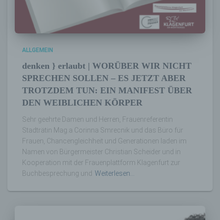
e) Profiling
Profiling ist jede Art der automatisierten
Verarbeitung personenbezogener Daten, die
darin besteht, dass diese
ALLGEMEIN
personenbezogenen Daten verwendet
denken } erlaubt | WORÜBER WIR NICHT
werden, um bestimmte persönliche Aspekte,
SPRECHEN SOLLEN – ES JETZT ABER
die sich auf eine natürliche Person beziehen,
zu bewerten, insbesondere, um Aspekte
TROTZDEM TUN: EIN MANIFEST ÜBER
bezüglich Arbeitsleistung, wirtschaftlicher
DEN WEIBLICHEN KÖRPER
Lage, Gesundheit, persönlicher Vorlieben,
Interessen, Zuverlässigkeit, Verhalten,
Sehr geehrte Damen und Herren, Frauenreferentin
Aufenthaltsort oder Ortswechsel dieser
Stadträtin Mag.a Corinna Smrecnik und das Büro für
natürlichen Person zu analysieren oder
Frauen, Chancengleichheit und Generationen laden im
vorherzusagen.
Namen von Bürgermeister Christian Scheider und in
Kooperation mit der Frauenplattform Klagenfurt zur
Buchbesprechung und
Weiterlesen…
f) Pseudonymisierung
Pseudonymisierung ist die Verarbeitung
personenbezogener Daten in einer Weise,