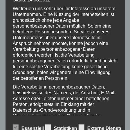
18. Juni 2020 @ 18:30
-
20:30
Wir freuen uns sehr über Ihr Interesse an unserem
Denken erlaubt
Unternehmen. Eine Nutzung der Internetseiten ist
grundsätzlich ohne jede Angabe
AK-Bibliothek Klagenfurt
Bahnhofplatz 3, Klagenfurt am
Wörthersee
personenbezogener Daten möglich. Sofern eine
betroffene Person besondere Services unseres
Unternehmens über unsere Internetseite in
MAI
14
Anspruch nehmen möchte, könnte jedoch eine
Verarbeitung personenbezogener Daten
2020
erforderlich werden. Ist die Verarbeitung
personenbezogener Daten erforderlich und besteht
für eine solche Verarbeitung keine gesetzliche
Grundlage, holen wir generell eine Einwilligung
der betroffenen Person ein.
Die Verarbeitung personenbezogener Daten,
beispielsweise des Namens, der Anschrift, E-Mail-
Adresse oder Telefonnummer einer betroffenen
14. Mai 2020 @ 18:30
-
20:30
Person, erfolgt stets im Einklang mit der
Denken erlaubt
Datenschutz-Grundverordnung und in
Übereinstimmung mit den für uns geltenden
AK-Bibliothek Klagenfurt
Bahnhofplatz 3, Klagenfurt am
landesspezifischen Datenschutzbestimmungen.
Wörthersee
Mittels dieser Datenschutzerklärung möchte unser
Essenziell
Statistiken
Externe Dienste