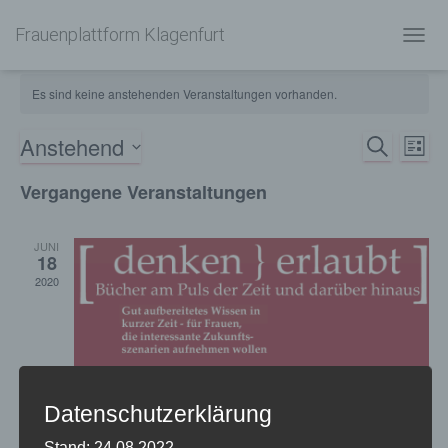
Frauenplattform Klagenfurt
NAVIG
UMSC
Es sind keine anstehenden Veranstaltungen vorhanden.
Anstehend
SUCHE
Ve
Verans
LISTE
Datum
An
Vergangene Veranstaltungen
Such-
wählen.
und
JUNI
18
Ansich
2020
Datenschutzerklärung
Stand: 24.08.2022