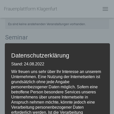
Frauenplattform Klagenfurt
NAVIG
UMSC
Es sind keine anstehenden Veranstaltungen vorhanden.
Seminar
Anstehend
SUCHE
Ve
Verans
LISTE
Datenschutzerklärung
Datum
An
Vergangene Veranstaltungen
Such-
Stand: 24.08.2022
wählen.
Wir freuen uns sehr über Ihr Interesse an unserem
und
Unternehmen. Eine Nutzung der Internetseiten ist
25. Januar 2020 @ 9:30
-
17:00
JAN.
25
grundsätzlich ohne jede Angabe
Rezept zum Selbstverlieben
Ansich
2020
personenbezogener Daten möglich. Sofern eine
Diözesanhaus
Tarviser Straße 30, Klagenfurt
betroffene Person besondere Services unseres
Unternehmens über unsere Internetseite in
Anspruch nehmen möchte, könnte jedoch eine
23. Januar 2020 @ 18:00
-
21:00
JAN.
23
Verarbeitung personenbezogener Daten
Frauenpower 4.0 – Frau in der Region
erforderlich werden. Ist die Verarbeitung
2020