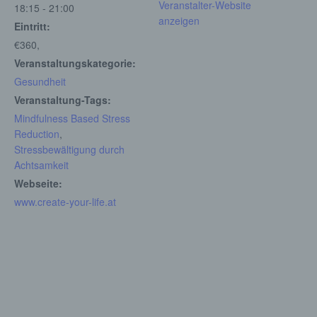
Veranstalter-Website
18:15 - 21:00
anzeigen
Eintritt:
c) Verarbeitung
€360,
Veranstaltungskategorie:
Verarbeitung ist jeder mit oder ohne Hilfe
Gesundheit
automatisierter Verfahren ausgeführte
Vorgang oder jede solche Vorgangsreihe im
Veranstaltung-Tags:
Zusammenhang mit personenbezogenen
Mindfulness Based Stress
Daten wie das Erheben, das Erfassen, die
Reduction
,
Organisation, das Ordnen, die Speicherung,
Stressbewältigung durch
die Anpassung oder Veränderung, das
Achtsamkeit
Auslesen, das Abfragen, die Verwendung,
die Offenlegung durch Übermittlung,
Webseite:
Verbreitung oder eine andere Form der
www.create-your-life.at
Bereitstellung, den Abgleich oder die
Verknüpfung, die Einschränkung, das
Löschen oder die Vernichtung.
d) Einschränkung der Verarbeitung