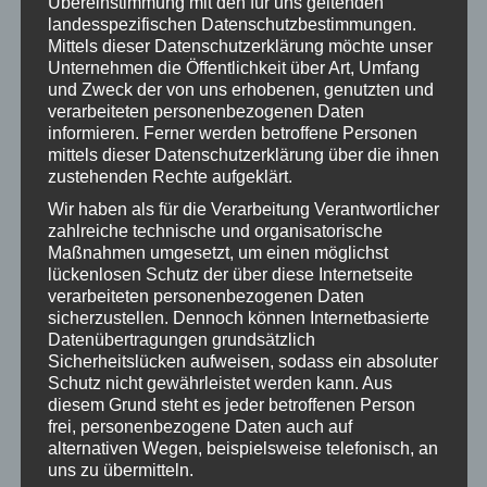
Übereinstimmung mit den für uns geltenden
Umgang mit Stressauslösern, fördern Ruhe,
landesspezifischen Datenschutzbestimmungen.
Gelassenheit, seelische und körperliche Gesundheit,
Mittels dieser Datenschutzerklärung möchte unser
Unternehmen die Öffentlichkeit über Art, Umfang
emotionales Gleichgewicht, Konzentrationsfähigkeit und
und Zweck der von uns erhobenen, genutzten und
wirken auch positiv auf zwischenmenschliche
verarbeiteten personenbezogenen Daten
Beziehungen aus.
informieren. Ferner werden betroffene Personen
mittels dieser Datenschutzerklärung über die ihnen
Inhalte des MBSR-Kurses:
zustehenden Rechte aufgeklärt.
Wir haben als für die Verarbeitung Verantwortlicher
Verschiedene Aspekte und Bedeutung von Achtsamkeit,
zahlreiche technische und organisatorische
bewusste Körperwahrnehmung (Bodyscan), Einführung
Maßnahmen umgesetzt, um einen möglichst
in die Meditation (Atembetrachtung u.a.), Übungen zum
lückenlosen Schutz der über diese Internetseite
verarbeiteten personenbezogenen Daten
achtsamen Bewegen, bewusstes Wahrnehmen im
sicherzustellen. Dennoch können Internetbasierte
Äußeren und im Inneren, Reaktionsmuster in
Datenübertragungen grundsätzlich
Stresssituationen, Umgang mit Gefühlen, Schulung des
Sicherheitslücken aufweisen, sodass ein absoluter
inneren Beobachters, bewusste Entscheidungen statt
Schutz nicht gewährleistet werden kann. Aus
diesem Grund steht es jeder betroffenen Person
Autopilot, achtsame Kommunikation, Selbstfürsorge,
frei, personenbezogene Daten auch auf
Integration der Übungen im Alltag und ein Schweigetag
alternativen Wegen, beispielsweise telefonisch, an
mit Meditationen im Sitzen, Yoga und Gehmeditation.
uns zu übermitteln.