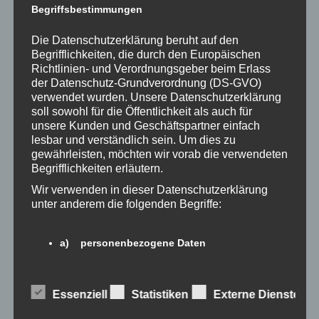
Begriffsbestimmungen
Leitung:
Die Datenschutzerklärung beruht auf den
Mag. Birgit M. Zimmermann
Begrifflichkeiten, die durch den Europäischen
Referentin und Coach mit Schwerpunkt Burnout-
Richtlinien- und Verordnungsgeber beim Erlass
Prävention, Resilienz, Stressbewältigung durch
der Datenschutz-Grundverordnung (DS-GVO)
Achtsamkeit u.a.
verwendet wurden. Unsere Datenschutzerklärung
soll sowohl für die Öffentlichkeit als auch für
Ausbildung:
unsere Kunden und Geschäftspartner einfach
Zertifizierte MBSR-Lehrerin, Arbor-Seminare Freiburg und
lesbar und verständlich sein. Um dies zu
Mitglied in der MBSR-Vereinigung Österreich, Burnout-
gewährleisten, möchten wir vorab die verwendeten
ExpertInnen-Lehrgang, Dipl. Coach, Biofeedback-
Begrifflichkeiten erläutern.
Trainerin, Berufsorientierungs- und Jobfinding Trainerin,
Wir verwenden in dieser Datenschutzerklärung
Waldorfpädagogin, Dipl. Biologin
unter anderem die folgenden Begriffe:
Investition für den Kurs
a) personenbezogene Daten
360,- € inkl. MwSt., (Ermäßigung im Einzelfall nach
Personenbezogene Daten sind alle
Absprache möglich, Selbständige zahlt die SVA den
Informationen, die sich auf eine identifizierte
Essenziell
Statistiken
Externe Dienste
Gesundheitshunderter)
oder identifizierbare natürliche Person (im
Folgenden „betroffene Person") beziehen.