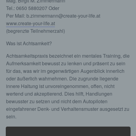
Mag. Birgit M. Zimmermann
Tel.: 0650 5880207 Oder
Per Mail: b.zimmermann@create-your-life.at
www.create-your-life.at
(begrenzte Teilnehmerzahl)
Was ist Achtsamkeit?
Achtsamkeitspraxis bezeichnet ein mentales Training, die
Aufmerksamkeit bewusst zu lenken und präsent zu sein
für das, was wir im gegenwärtigen Augenblick innerlich
oder äußerlich wahrnehmen. Die zugrunde liegende
innere Haltung ist unvoreingenommen, offen, nicht
wertend und akzeptierend. Dies hilft, Handlungen
bewusster zu setzen und nicht dem Autopiloten
eingefahrener Denk- und Verhaltensmuster ausgesetzt zu
sein.
MBSR (Mindfulness Based Stress Reduction –