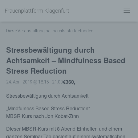
Frauenplattform Klagenfurt
« Alle Veranstaltungen
N
A
V
Diese Veranstaltung hat bereits stattgefunden.
I
G
A
Stressbewältigung durch
T
I
Achtsamkeit – Mindfulness Based
O
Stress Reduction
N
U
M
€360,
24. April 2019 @ 18:15
-
21:00
S
C
Stressbewältigung durch Achtsamkeit
H
A
„Mindfulness Based Stress Reduction“
L
MBSR Kurs nach Jon Kobat-Zinn
T
E
N
Dieser MBSR-Kurs mit 8 Abend Einheiten und einem
ganzen Seminar Tag basiert auf einem systematischen