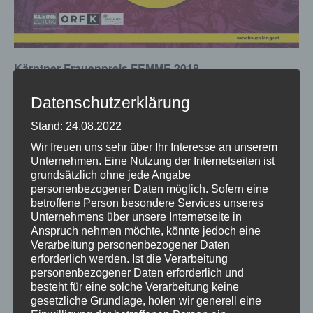
Kärntner Frauenpreis FEMME 2018
.
Programm:
Datenschutzerklärung
– Poetry Slam mit Mieze Medusa
Stand: 24.08.2022
– Verleihung der FEMME 2018
Wir freuen uns sehr über Ihr Interesse an unserem
– Remo-live
Unternehmen. Eine Nutzung der Internetseiten ist
grundsätzlich ohne jede Angabe
MODERATION:
personenbezogener Daten möglich. Sofern eine
Martina Klementin
betroffene Person besondere Services unseres
Unternehmens über unsere Internetseite in
Wann: Fr. 6. April 2018, 19.00 Uhr
Anspruch nehmen möchte, könnte jedoch eine
Wo: Konzerthaus Klagenfurt
Verarbeitung personenbezogener Daten
erforderlich werden. Ist die Verarbeitung
Nähere Infos entnehmen Sie der Einladung anbei.
personenbezogener Daten erforderlich und
Um Anmeldung wird gebeten:
frauen@ktn.gv.at
oder 050
besteht für eine solche Verarbeitung keine
gesetzliche Grundlage, holen wir generell eine
536 57172.