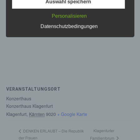
Auswahl speichern
Sicherheitslücken aufweisen, sodass ein absoluter
Schutz nicht gewährleistet werden kann. Aus
Personalisieren
diesem Grund steht es jeder betroffenen Person
frei, personenbezogene Daten auch auf
Datenschutzbedingungen
alternativen Wegen, beispielsweise telefonisch, an
uns zu übermitteln.
Begriffsbestimmungen
Die Datenschutzerklärung beruht auf den
Begrifflichkeiten, die durch den Europäischen
Richtlinien- und Verordnungsgeber beim Erlass
der Datenschutz-Grundverordnung (DS-GVO)
verwendet wurden. Unsere Datenschutzerklärung
soll sowohl für die Öffentlichkeit als auch für
VERANSTALTUNGSORT
unsere Kunden und Geschäftspartner einfach
Konzerthaus
lesbar und verständlich sein. Um dies zu
Konzerthaus Klagenfurt
gewährleisten, möchten wir vorab die verwendeten
Klagenfurt
,
Kärnten
9020
+ Google Karte
Begrifflichkeiten erläutern.
Wir verwenden in dieser Datenschutzerklärung
unter anderem die folgenden Begriffe:
Klagenfurter
DENKEN ERLAUBT – Die Republik
der Frauen
Familienforum