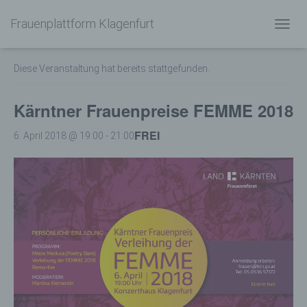
Frauenplattform Klagenfurt
« Alle Veranstaltungen
N
A
V
Diese Veranstaltung hat bereits stattgefunden.
I
G
A
Kärntner Frauenpreise FEMME 2018
T
I
FREI
6. April 2018 @ 19:00
-
21:00
O
N
U
M
S
C
H
A
L
T
E
N