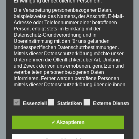
Einwilligung der betroffenen Person ein.
Eintritt frei!
Die Verarbeitung personenbezogener Daten,
beispielsweise des Namens, der Anschrift, E-Mail-
Adresse oder Telefonnummer einer betroffenen
Person, erfolgt stets im Einklang mit der
Datenschutz-Grundverordnung und in
ZUM KALENDER HINZUFÜGEN
Übereinstimmung mit den für uns geltenden
landesspezifischen Datenschutzbestimmungen.
Mittels dieser Datenschutzerklärung möchte unser
Unternehmen die Öffentlichkeit über Art, Umfang
und Zweck der von uns erhobenen, genutzten und
DETAILS
verarbeiteten personenbezogenen Daten
informieren. Ferner werden betroffene Personen
Datum:
mittels dieser Datenschutzerklärung über die ihnen
6. April 2018
zustehenden Rechte aufgeklärt.
Zeit:
Wir haben als für die Verarbeitung Verantwortlicher
Essenziell
Statistiken
Externe Dienste
19:00 - 21:00
zahlreiche technische und organisatorische
Maßnahmen umgesetzt, um einen möglichst
Eintritt:
lückenlosen Schutz der über diese Internetseite
frei
✓ Akzeptieren
verarbeiteten personenbezogenen Daten
sicherzustellen. Dennoch können Internetbasierte
Datenübertragungen grundsätzlich