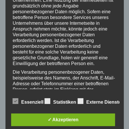
Unternehmen. Eine Nutzung der Internetseiten ist
Untergeschoss) in Klagenfurt statt.
grundsätzlich ohne jede Angabe
personenbezogener Daten möglich. Sofern eine
Frau
Mag.a Maria Rösselhumer
, Geschäftsführerin des
betroffene Person besondere Services unseres
Unternehmens über unsere Internetseite in
Vereines „Autonome Österreichische Frauenhäuser“, wird
Anspruch nehmen möchte, könnte jedoch eine
zur Bedeutung und Wichtigkeit der Istanbul Konvention
Verarbeitung personenbezogener Daten
für Betroffene und für Frauenorganisationseinrichtungen,
erforderlich werden. Ist die Verarbeitung
sowie für die Politik und Gesellschaft referieren.
personenbezogener Daten erforderlich und
besteht für eine solche Verarbeitung keine
Aus organisatorischen Gründen bitten wir Sie, sich für
gesetzliche Grundlage, holen wir generell eine
Einwilligung der betroffenen Person ein.
diese Veranstaltung bei uns (
wiff.vk@aon.at
bzw.
0676/6943349) bis zum Mittwoch, 18.04.2018
Die Verarbeitung personenbezogener Daten,
beispielsweise des Namens, der Anschrift, E-Mail-
anzumelden.
Adresse oder Telefonnummer einer betroffenen
Person, erfolgt stets im Einklang mit der
Datenschutz-Grundverordnung und in
Übereinstimmung mit den für uns geltenden
Essenziell
Statistiken
Externe Dienste
ZUM KALENDER HINZUFÜGEN
landesspezifischen Datenschutzbestimmungen.
Mittels dieser Datenschutzerklärung möchte unser
Unternehmen die Öffentlichkeit über Art, Umfang
✓ Akzeptieren
und Zweck der von uns erhobenen, genutzten und