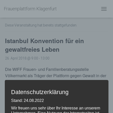
Frauenplattform Klagenfurt
« Alle Veranstaltungen
N
A
V
Diese Veranstaltung hat bereits stattgefunden.
I
G
A
Istanbul Konvention für ein
T
I
gewaltfreies Leben
O
N
26. April 2018 @ 9:00
-
13:00
U
M
Die WIFF Frauen- und Familienberatungsstelle
S
Völkermarkt als Träger der Plattform gegen Gewalt in der
C
H
Familie im Frauenbereich
ladet Sie zu folgender
A
kostenloser Mitarbeiterinnenschulung am
Donnerstag,
L
Datenschutzerklärung
26. April 2018
, in der Zeit von
9:00 – 13:00
Uhr
T
E
ein:
„Istanbul Konvention für ein gewaltfreies Leben“
Stand: 24.08.2022
N
Wir freuen uns sehr über Ihr Interesse an unserem
Die Veranstaltung findet im Haus der Anwaltschaften (1.