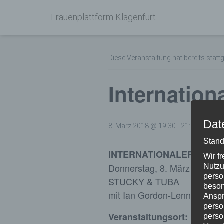
Frauenplattform Klagenfurt
« Alle Veranstaltungen
Diese Veranstaltung hat bereits statt
Internation
Dat
8. März 2018 @ 19:30
-
21:30
Stand
INTERNATIONALER FRAUE
Wir f
Donnerstag, 8. März 2018, 1
Nutzu
perso
STUCKY & TUBA
beson
mit Ian Gordon-Lennox, Tub
Anspr
perso
((stereo)
Veranstaltungsort:
perso