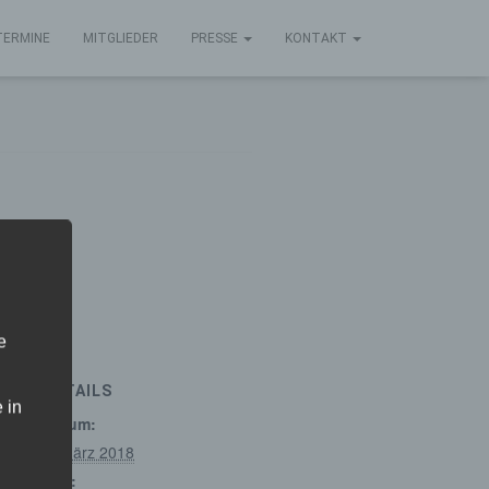
TERMINE
MITGLIEDER
PRESSE
KONTAKT
e
DETAILS
 in
Datum:
8. März 2018
Zeit: