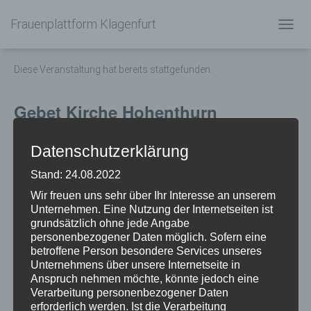
Frauenplattform Klagenfurt
« Alle Veranstaltungen
N
A
V
Diese Veranstaltung hat bereits stattgefunden.
I
G
A
Gebet Kirche Hohenthurn
T
I
29. November 2019 @ 18:00
-
19:00
O
Datenschutzerklärung
N
Gebet im Rahmen der „16 Tage gegen Gewalt an Frauen“
U
Stand: 24.08.2022
M
S
Wir freuen uns sehr über Ihr Interesse an unserem
C
Unternehmen. Eine Nutzung der Internetseiten ist
H
grundsätzlich ohne jede Angabe
ZUM KALENDER HINZUFÜGEN
A
personenbezogener Daten möglich. Sofern eine
L
betroffene Person besondere Services unseres
T
Unternehmens über unsere Internetseite in
E
Anspruch nehmen möchte, könnte jedoch eine
N
Verarbeitung personenbezogener Daten
DETAILS
erforderlich werden. Ist die Verarbeitung