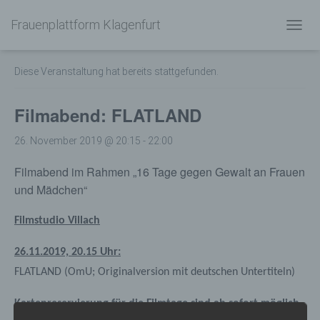
Frauenplattform Klagenfurt
« Alle Veranstaltungen
N
A
V
Diese Veranstaltung hat bereits stattgefunden.
I
G
A
Filmabend: FLATLAND
T
I
26. November 2019 @ 20:15
-
22:00
O
N
Filmabend im Rahmen „16 Tage gegen Gewalt an Frauen
U
M
und Mädchen“
S
C
Filmstudio Villach
H
A
26.11.2019, 20.15 Uhr:
L
T
FLATLAND (OmU; Originalversion mit deutschen Untertiteln)
E
N
Kartenreservierung für die Filmtage sind ab sofort möglich.