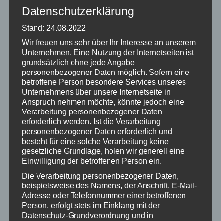
Datenschutzerklärung
In Villach:
Stand: 24.08.2022
Telefonisch unter 04242 – 27000 – Kassa im Stadtkino, täglich
Wir freuen uns sehr über Ihr Interesse an unserem
ab 17.30 Uhr
Unternehmen. Eine Nutzung der Internetseiten ist
grundsätzlich ohne jede Angabe
In Klagenfurt:
personenbezogener Daten möglich. Sofern eine
betroffene Person besondere Services unseres
Telefonisch unter 0463 319880 oder per e-mail:
Unternehmens über unsere Internetseite in
volkskino@aon.at
).
Anspruch nehmen möchte, könnte jedoch eine
Verarbeitung personenbezogener Daten
erforderlich werden. Ist die Verarbeitung
Der
Eintritt ist frei
! Keine vorzeitige Kartenausgabe!
personenbezogener Daten erforderlich und
besteht für eine solche Verarbeitung keine
gesetzliche Grundlage, holen wir generell eine
Abholung von reservierten Karten am jeweiligen
Einwilligung der betroffenen Person ein.
Vorstellungstag bitte mind. 20 Minuten vor Spielbeginn. Bei
Die Verarbeitung personenbezogener Daten,
nicht rechtzeitiger Abholung werden die Tickets
beispielsweise des Namens, der Anschrift, E-Mail-
Adresse oder Telefonnummer einer betroffenen
weitergegeben.
Person, erfolgt stets im Einklang mit der
Eine Liste mit allen wichtigen Kontakten für Hilfe bei Gewalt
Datenschutz-Grundverordnung und in