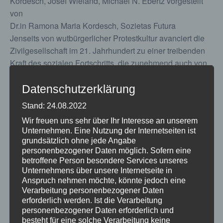
Kordesch, Josef Wieland, Michael N. Ebertz vorgestellt
von
Dr.in Ramona Maria Kordesch, Sozietas Futura
Jenseits von wutbürgerlicher Protestkultur avanciert die
Zivilgesellschaft im 21. Jahrhundert zu einer treibenden
Kraft des sozialen Fortschritts, die zunehmend auch von
Seiten des Staates und der Wirtschaft als bedeutende
Gestaltungsressource und innovatives Wirkungsfeld
Datenschutzerklärung
wahrgenommen und entdeckt wird.
Stand: 24.08.2022
Welchen gemeinsamen Beitrag sollen und müssen
Wir freuen uns sehr über Ihr Interesse an unserem
unterschiedliche Akteure leisten – angefangen von der
Unternehmen. Eine Nutzung der Internetseiten ist
Eigenverantwortung der Bürger/innen selbst, der Politik,
grundsätzlich ohne jede Angabe
der Wirtschaft und ihrer Unternehmen, über die
personenbezogener Daten möglich. Sofern eine
betroffene Person besondere Services unseres
Religionsgemeinschaften und gemeinnützigen Akteure
Unternehmens über unsere Internetseite in
bis hin zur Wissenschaft
Anspruch nehmen möchte, könnte jedoch eine
Verarbeitung personenbezogener Daten
Wo: AK Bibliothek, Bahnhofsplatz 3, Klagenfurt
erforderlich werden. Ist die Verarbeitung
Wann: Donnerstag, 6. Juni, 18:30 Uhr
personenbezogener Daten erforderlich und
besteht für eine solche Verarbeitung keine