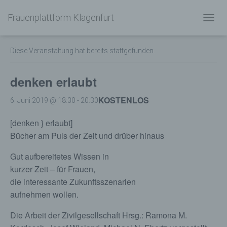
Frauenplattform Klagenfurt
« Alle Veranstaltungen
N
A
V
Diese Veranstaltung hat bereits stattgefunden.
I
G
A
denken erlaubt
T
I
KOSTENLOS
6. Juni 2019 @ 18:30
-
20:30
O
N
[denken } erlaubt]
U
M
Bücher am Puls der Zeit und drüber hinaus
S
C
Gut aufbereitetes Wissen in
H
kurzer Zeit – für Frauen,
A
die interessante Zukunftsszenarien
L
T
aufnehmen wollen.
E
N
Die Arbeit der Zivilgesellschaft Hrsg.: Ramona M.