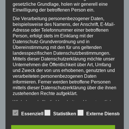
gesetzliche Grundlage, holen wir generell eine
Einwilligung der betroffenen Person ein.
ZUM KALENDER HINZUFÜGEN
Die Verarbeitung personenbezogener Daten,
beispielsweise des Namens, der Anschrift, E-Mail-
Adresse oder Telefonnummer einer betroffenen
Person, erfolgt stets im Einklang mit der
Datenschutz-Grundverordnung und in
Übereinstimmung mit den für uns geltenden
DETAILS
VERANSTALTER
landesspezifischen Datenschutzbestimmungen.
Datum:
AK Kärnten
Mittels dieser Datenschutzerklärung möchte unser
Katholische
6. Juni 2019
Unternehmen die Öffentlichkeit über Art, Umfang
Frauenbewegung
und Zweck der von uns erhobenen, genutzten und
Zeit:
Frauenplattform Klagenfurt
verarbeiteten personenbezogenen Daten
18:30 - 20:30
informieren. Ferner werden betroffene Personen
Eintritt:
mittels dieser Datenschutzerklärung über die ihnen
zustehenden Rechte aufgeklärt.
kostenlos
Webseite:
Wir haben als für die Verarbeitung Verantwortlicher
zahlreiche technische und organisatorische
https://kaernten.arbeiterkam
Maßnahmen umgesetzt, um einen möglichst
Essenziell
Statistiken
Externe Dienste
mer.at
lückenlosen Schutz der über diese Internetseite
verarbeiteten personenbezogenen Daten