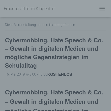
Frauenplattform Klagenfurt
« Alle Veranstaltungen
N
A
V
Diese Veranstaltung hat bereits stattgefunden.
I
G
A
Cybermobbing, Hate Speech & Co.
T
I
– Gewalt in digitalen Medien und
O
mögliche Gegenstrategien im
N
U
Schulalltag
M
S
KOSTENLOS
C
16. Mai 2019 @ 9:00
-
16:00
H
A
L
Cybermobbing, Hate Speech & Co.
T
E
– Gewalt in digitalen Medien und
N
mögliche Gegenstrategien im