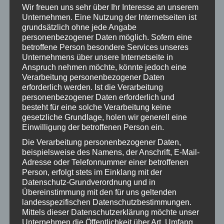
Snapchat, WhatsApp, Instagram u.a. fördern? Wie wirken
Wir freuen uns sehr über Ihr Interesse an unserem
sich mediale Rollenbilder auf den Alltag von Mädchen
Unternehmen. Eine Nutzung der Internetseiten ist
und Burschen aus und wie reproduzieren sich diese im
grundsätzlich ohne jede Angabe
personenbezogener Daten möglich. Sofern eine
Umgang mit digitalen Medien? Wie können wir präventiv
betroffene Person besondere Services unseres
mit medialer Gewalt umgehen, welche rechtlichen
Unternehmens über unsere Internetseite in
Aspekte gibt es und welche Maßnahmen können hier
Anspruch nehmen möchte, könnte jedoch eine
getroffen werden? Darüber hinaus möchte die Schulung
Verarbeitung personenbezogener Daten
erforderlich werden. Ist die Verarbeitung
auch die Möglichkeit bieten, sich Methoden der
personenbezogener Daten erforderlich und
Gewaltprävention anzueignen, um diese dann im
besteht für eine solche Verarbeitung keine
schulischen Kontext anwenden zu können.
gesetzliche Grundlage, holen wir generell eine
Einwilligung der betroffenen Person ein.
Vortragende:
Mag.a (FH) Martina Kugi, Mädchenzentrum
Die Verarbeitung personenbezogener Daten,
Klagenfurt
beispielsweise des Namens, der Anschrift, E-Mail-
Adresse oder Telefonnummer einer betroffenen
Ort:
Mädchenzentrum Klagenfurt, Karfreitstr. 8/II, 9020
Person, erfolgt stets im Einklang mit der
Klagenfurt
Datenschutz-Grundverordnung und in
Übereinstimmung mit den für uns geltenden
Uhrzeit:
9-16 Uhr
landesspezifischen Datenschutzbestimmungen.
Mittels dieser Datenschutzerklärung möchte unser
Unternehmen die Öffentlichkeit über Art, Umfang