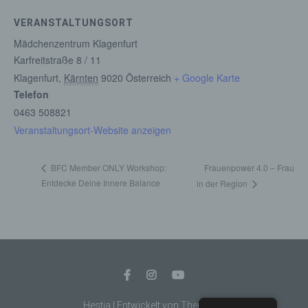
Kennung wie einem Namen, zu einer
Kennnummer, zu Standortdaten, zu einer
VERANSTALTUNGSORT
Online-Kennung oder zu einem oder
Mädchenzentrum Klagenfurt
mehreren besonderen Merkmalen, die
Karfreitstraße 8 / 11
Ausdruck der physischen, physiologischen,
genetischen, psychischen, wirtschaftlichen,
Klagenfurt
,
Kärnten
9020
Österreich
+ Google Karte
kulturellen oder sozialen Identität dieser
Telefon
natürlichen Person sind, identifiziert werden
0463 508821
kann.
Veranstaltungsort-Website anzeigen
b) betroffene Person
Frauenpower 4.0 – Frau
BFC Member ONLY Workshop:
Entdecke Deine Innere Balance
in der Region
Betroffene Person ist jede identifizierte oder
identifizierbare natürliche Person, deren
personenbezogene Daten von dem für die
Verarbeitung Verantwortlichen verarbeitet
werden.
c) Verarbeitung
Hestia | Entwickelt von
ThemeIsle