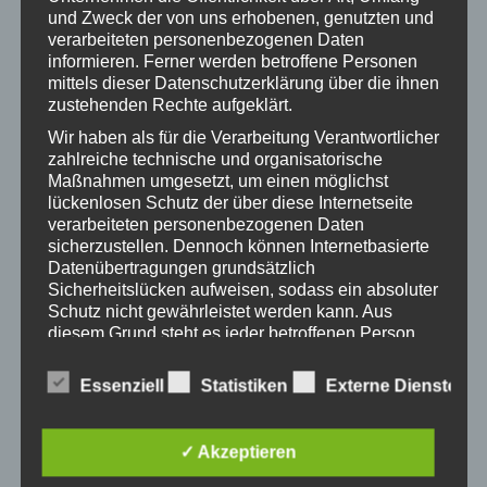
und Zweck der von uns erhobenen, genutzten und
PH-Studierende sowie im Dienst stehende Lehrer_innen
verarbeiteten personenbezogenen Daten
informieren. Ferner werden betroffene Personen
melden sich über
PH-Online
zur dieser
mittels dieser Datenschutzerklärung über die ihnen
Fortbildungsveranstaltung an.
zustehenden Rechte aufgeklärt.
Kontakt und Info für Externe:
Wir haben als für die Verarbeitung Verantwortlicher
zahlreiche technische und organisatorische
Mail:
sadounig@maedchenzentrum.at
Maßnahmen umgesetzt, um einen möglichst
lückenlosen Schutz der über diese Internetseite
verarbeiteten personenbezogenen Daten
sicherzustellen. Dennoch können Internetbasierte
ZUM KALENDER HINZUFÜGEN
Datenübertragungen grundsätzlich
Sicherheitslücken aufweisen, sodass ein absoluter
Schutz nicht gewährleistet werden kann. Aus
diesem Grund steht es jeder betroffenen Person
frei, personenbezogene Daten auch auf
alternativen Wegen, beispielsweise telefonisch, an
DETAILS
VERANSTALTER
Essenziell
Statistiken
Externe Dienste
uns zu übermitteln.
Datum:
Mädchenzentrum Klagenfurt
Begriffsbestimmungen
Telefon
16. Mai 2019
✓ Akzeptieren
0463 508821
Zeit:
Die Datenschutzerklärung beruht auf den