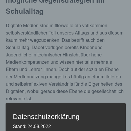
Schulalltag
Digitale Medien sind mittlerweile ein vollkommen
selbstverständlicher Teil unseres Alltags und aus diesem
kaum mehr wegzudenken. Das betrifft auch den
Schulalltag. Dabei verfügen bereits Kinder und
Jugendliche in technischer Hinsicht über hohe
Medienkompetenzen und wissen hier teils mehr als
Eltern und Lehrer_innen. Doch auf der sozialen Ebene
der Mediennutzung mangelt es häufig an einem tieferen
und selbstreflexiven Verständnis für die Eigenheiten des
Digitalen, wobei gerade diese Ebene die gesellschaftlich
relevante ist.
Diese Schulung geht hierzu einer Reihe von Fragen
Datenschutzerklärung
nach: Wie können wir als Pädagog_innen einen
(selbst-)kritischen Umgang mit sozialen Netzwerken wie
Stand: 24.08.2022