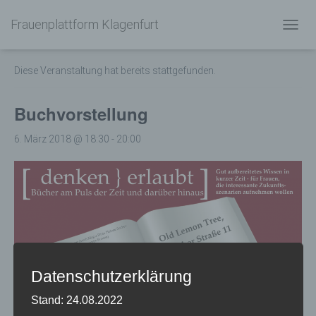
Frauenplattform Klagenfurt
« Alle Veranstaltungen
N
A
V
Diese Veranstaltung hat bereits stattgefunden.
I
G
A
Buchvorstellung
T
I
6. März 2018 @ 18:30
-
20:00
O
N
U
M
S
C
H
A
L
T
Datenschutzerklärung
E
N
Stand: 24.08.2022