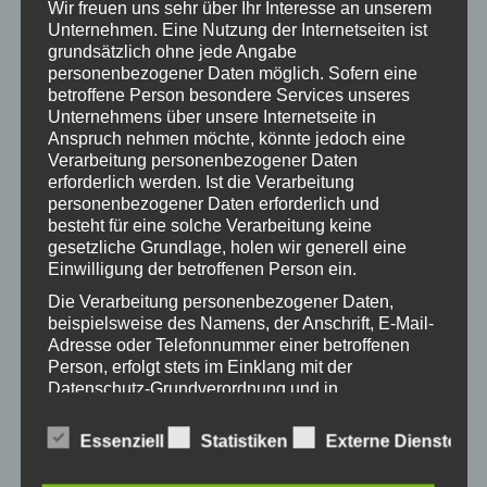
Wir freuen uns sehr über Ihr Interesse an unserem
Unternehmen. Eine Nutzung der Internetseiten ist
grundsätzlich ohne jede Angabe
personenbezogener Daten möglich. Sofern eine
betroffene Person besondere Services unseres
Buchvorstellung „Unorthodox“ von Deborah
Unternehmens über unsere Internetseite in
Feldman
Anspruch nehmen möchte, könnte jedoch eine
Dienstag, 6. März 2018, 18:30
Verarbeitung personenbezogener Daten
erforderlich werden. Ist die Verarbeitung
Buchvorstellung
personenbezogener Daten erforderlich und
„Unorthodox“
besteht für eine solche Verarbeitung keine
von Deborah Feldman
gesetzliche Grundlage, holen wir generell eine
Einwilligung der betroffenen Person ein.
durch Mag.a Dr.in Helene Socher
Die Verarbeitung personenbezogener Daten,
beispielsweise des Namens, der Anschrift, E-Mail-
Adresse oder Telefonnummer einer betroffenen
Person, erfolgt stets im Einklang mit der
Veranstaltungsort:
Old Lemon Tree, Villacher Straße 11
Datenschutz-Grundverordnung und in
Übereinstimmung mit den für uns geltenden
landesspezifischen Datenschutzbestimmungen.
Essenziell
Statistiken
Externe Dienste
Mittels dieser Datenschutzerklärung möchte unser
ZUM KALENDER HINZUFÜGEN
Unternehmen die Öffentlichkeit über Art, Umfang